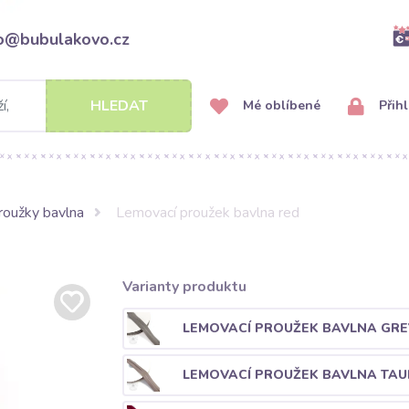
fo@bubulakovo.cz
HLEDAT
Mé oblíbené
Přihl
roužky bavlna
Lemovací proužek bavlna red
Varianty produktu
LEMOVACÍ PROUŽEK BAVLNA GRE
LEMOVACÍ PROUŽEK BAVLNA TAU