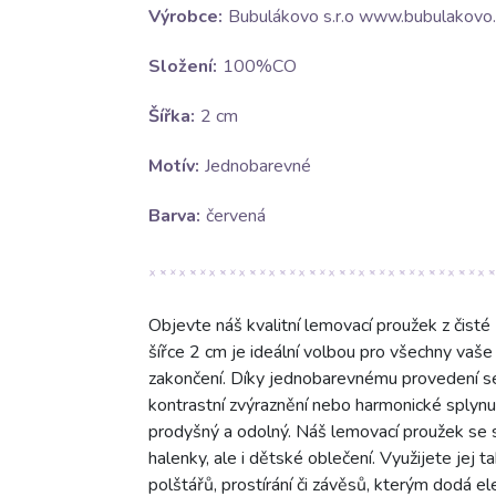
Výrobce:
Bubulákovo s.r.o www.bubulakovo.
Složení:
100%CO
Šířka:
2 cm
Motív:
Jednobarevné
Barva:
červená
Objevte náš kvalitní lemovací proužek z čist
šířce 2 cm je ideální volbou pro všechny vaše š
zakončení. Díky jednobarevnému provedení se 
kontrastní zvýraznění nebo harmonické splynutí
prodyšný a odolný. Náš lemovací proužek se s
halenky, ale i dětské oblečení. Využijete jej 
polštářů, prostírání či závěsů, kterým dodá el