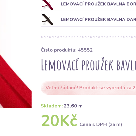
LEMOVACÍ PROUŽEK BAVLNA BO
LEMOVACÍ PROUŽEK BAVLNA DA
Číslo produktu: 45552
Lemovací proužek bavl
Velmi žádané! Produkt se vyprodá za 2
Skladem:
23.60 m
20Kč
Cena s DPH (za m)