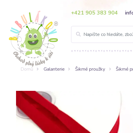
+421 905 383 904
in
Domů
Galanterie
Šikmé proužky
Šikmé p