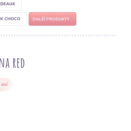
RDEAUX
RK CHOCO
DALŠÍ PRODUKTY
na red
 dní