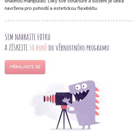
snadnou manipulaci. Díky své struktuře a složení je látka
navržena pro pohodlí a estetickou flexibilitu.
SEM NAHRAJTE FOTKU
A ZÍSKEJTE
50 bodů
do věrnostního programu
PŘIHLASTE SE