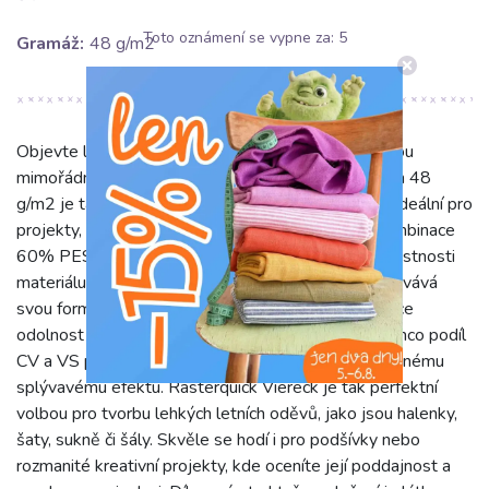
Toto oznámení se vypne za:
5
Gramáž:
48 g/m2
Objevte látku Rasterquick Viereck, která vyniká svou
mimořádnou lehkostí a jemností. S gramáží pouhých 48
g/m2 je tato tkanina vzdušná a příjemná na dotek, ideální pro
projekty, kde je prioritou komfort a splývavost. Kombinace
60% PES, 20% CV a 20% VS zajišťuje unikátní vlastnosti
materiálu, který je nejen poddajný, ale také si zachovává
svou formu. Polyesterová složka (PES) dodává látce
odolnost proti pomačkání a dlouhou životnost, zatímco podíl
CV a VS přispívá k její měkkosti, prodyšnosti a krásnému
splývavému efektu. Rasterquick Viereck je tak perfektní
volbou pro tvorbu lehkých letních oděvů, jako jsou halenky,
šaty, sukně či šály. Skvěle se hodí i pro podšívky nebo
rozmanité kreativní projekty, kde oceníte její poddajnost a