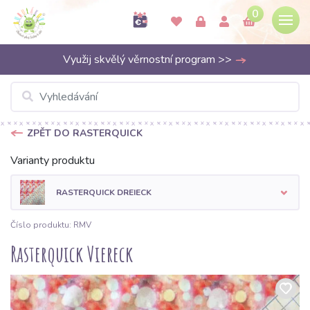
0
Využij skvělý věrnostní program >>
ZPĚT DO RASTERQUICK
Varianty produktu
RASTERQUICK DREIECK
Číslo produktu: RMV
Rasterquick Viereck