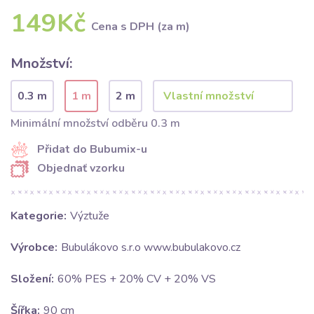
149Kč
Cena s DPH (za m)
Množství:
0.3 m
1 m
2 m
Minimální množství odběru 0.3 m
Přidat do Bubumix-u
Objednať vzorku
Kategorie:
Výztuže
Výrobce:
Bubulákovo s.r.o www.bubulakovo.cz
Složení:
60% PES + 20% CV + 20% VS
Šířka:
90 cm