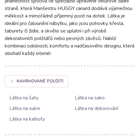
jedinečnost spočívá ve speciálně upravené velurové zadní
straně, která Manšestru HUGGY canard dodává výjimečnou
měkkost a mimořádně příjemný pocit na dotek. Látka je
ideální pro čalounění nábytku, jako jsou pohovky, křesla,
taburety či židle, a skvěle se uplatní i při výrobě
dekorativních polštářů nebo pevných závěsů. Nabízí
kombinaci odolnosti, komfortu a nadčasového designu, která
obohatí každý interiér.
NAVRHOVANÉ POUŽITÍ
Látka na šaty
Látka na sako
Látka na sukni
Látka na dekorování
Látka na kalhoty