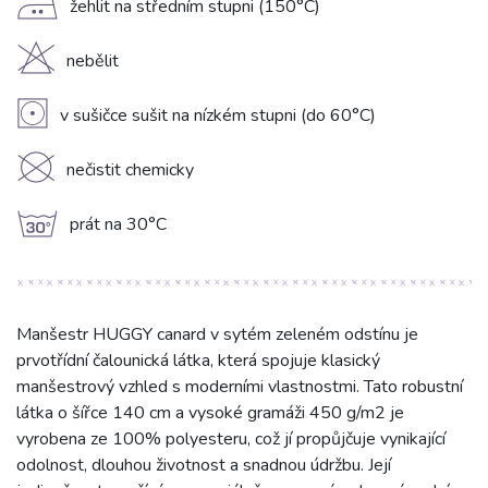
E
žehlit na středním stupni (150°C)
H
nebělit
V
v sušičce sušit na nízkém stupni (do 60°C)
K
nečistit chemicky
g
prát na 30°C
Manšestr HUGGY canard v sytém zeleném odstínu je
prvotřídní čalounická látka, která spojuje klasický
manšestrový vzhled s moderními vlastnostmi. Tato robustní
látka o šířce 140 cm a vysoké gramáži 450 g/m2 je
vyrobena ze 100% polyesteru, což jí propůjčuje vynikající
odolnost, dlouhou životnost a snadnou údržbu. Její