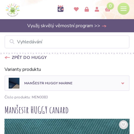
0
Využij skvělý věrnostní program >>
ZPĚT DO HUGGY
Varianty produktu
MANŠESTR HUGGY MARINE
Číslo produktu: MEN0083
Manšestr HUGGY canard