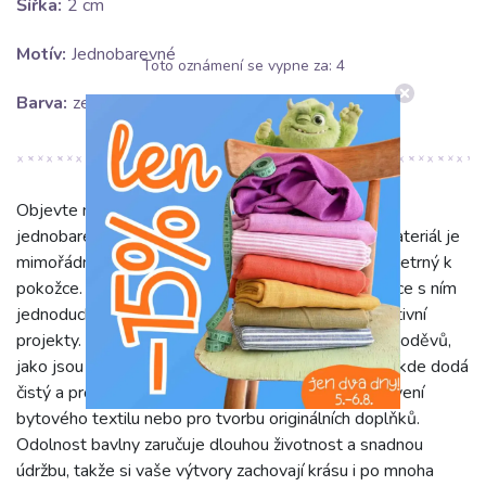
Šířka:
2 cm
Motív:
Jednobarevné
Toto oznámení se vypne za:
4
Barva:
zelená
Objevte náš lemovací proužek ze 100% bavlny v
jednobarevné camo zelené barvě. Tento přírodní materiál je
mimořádně měkký, prodyšný a příjemný na dotek, šetrný k
pokožce. Díky šíři 2 cm a poddajné struktuře je práce s ním
jednoduchá a precizní, ideální pro všechny šicí i kreativní
projekty. Proužek je ideální pro dokončování okrajů oděvů,
jako jsou sukně, šaty, košile nebo dětské oblečení, kde dodá
čistý a profesionální vzhled. Využijete jej také k oživení
bytového textilu nebo pro tvorbu originálních doplňků.
Odolnost bavlny zaručuje dlouhou životnost a snadnou
údržbu, takže si vaše výtvory zachovají krásu i po mnoha