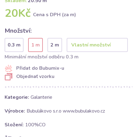
Skladem:
20.50 m
20Kč
Cena s DPH (za m)
Množství:
0.3 m
1 m
2 m
Minimální množství odběru 0.3 m
Přidat do Bubumix-u
Objednať vzorku
Kategorie:
Galanterie
Výrobce:
Bubulákovo s.r.o www.bubulakovo.cz
Složení:
100%CO