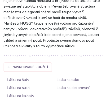
nejen neuvěřitelnou měkkost a hřejivost na dotek, ale také
zvyšuje její stabilitu a objem. Pevná žebrovaná struktura
manšestru v elegantní hnědé barvě taupe vytváří
sofistikovaný vzhled, který se hodí do mnoha stylů.
Manšestr HUGGY taupe je ideální volbou pro čalounění
nábytku, výrobu dekorativních polštářů, závěsů, přehozů či
jiných bytových doplňků, kde oceníte jeho pevnost, luxusní
vzhled a příjemný pocit. Propůjčte svému domovu pocit
útulnosti a kvality s touto výjimečnou látkou.
NAVRHOVANÉ POUŽITÍ
Látka na šaty
Látka na sako
Látka na sukni
Látka na dekorování
Látka na kalhoty