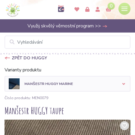
0
Využij skvělý věrnostní program >>
ZPĚT DO HUGGY
Varianty produktu
MANŠESTR HUGGY MARINE
Číslo produktu: MEN0079
Manšestr HUGGY taupe