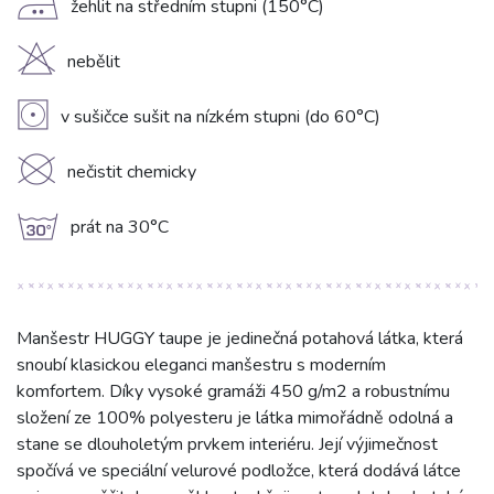
E
žehlit na středním stupni (150°C)
H
nebělit
V
v sušičce sušit na nízkém stupni (do 60°C)
K
nečistit chemicky
g
prát na 30°C
Manšestr HUGGY taupe je jedinečná potahová látka, která
snoubí klasickou eleganci manšestru s moderním
komfortem. Díky vysoké gramáži 450 g/m2 a robustnímu
složení ze 100% polyesteru je látka mimořádně odolná a
stane se dlouholetým prvkem interiéru. Její výjimečnost
spočívá ve speciální velurové podložce, která dodává látce