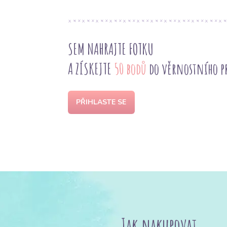
SEM NAHRAJTE FOTKU
A ZÍSKEJTE
50 bodů
do věrnostního 
PŘIHLASTE SE
Jak nakupovat