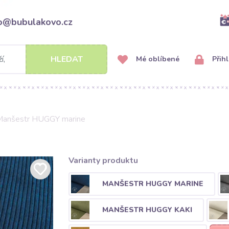
fo@bubulakovo.cz
HLEDAT
Mé oblíbené
Přihl
Manšestr HUGGY marine
Varianty produktu
MANŠESTR HUGGY MARINE
MANŠESTR HUGGY KAKI