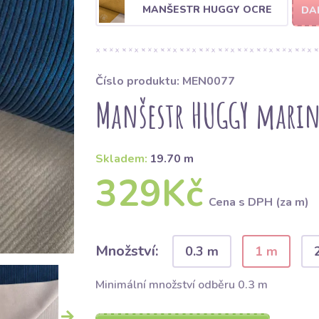
MANŠESTR HUGGY OCRE
DA
Číslo produktu: MEN0077
Manšestr HUGGY marin
Skladem:
19.70 m
329Kč
Cena s DPH (za m)
Množství:
0.3 m
1 m
Minimální množství odběru 0.3 m