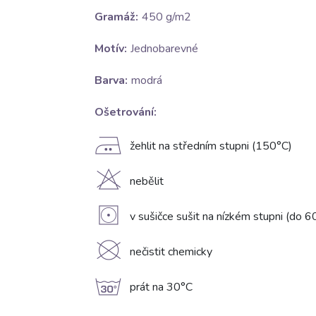
Gramáž:
450 g/m2
Motív:
Jednobarevné
Barva:
modrá
Ošetrování:
E
žehlit na středním stupni (150°C)
H
nebělit
V
v sušičce sušit na nízkém stupni (do 6
K
nečistit chemicky
g
prát na 30°C