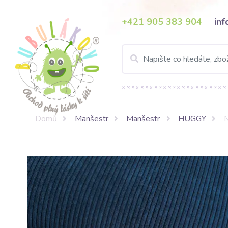
+421 905 383 904
in
Domů
Manšestr
Manšestr
HUGGY