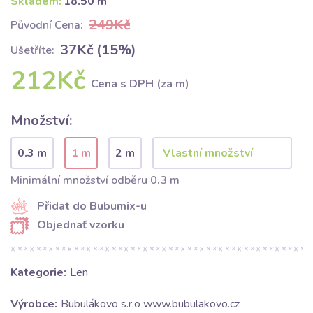
Skladem:
18.50 m
249Kč
Původní Cena:
37Kč (15%)
Ušetříte:
212Kč
Cena s DPH (za m)
Množství:
0.3 m
1 m
2 m
Minimální množství odběru 0.3 m
Přidat do Bubumix-u
Objednať vzorku
Kategorie:
Len
Výrobce:
Bubulákovo s.r.o www.bubulakovo.cz