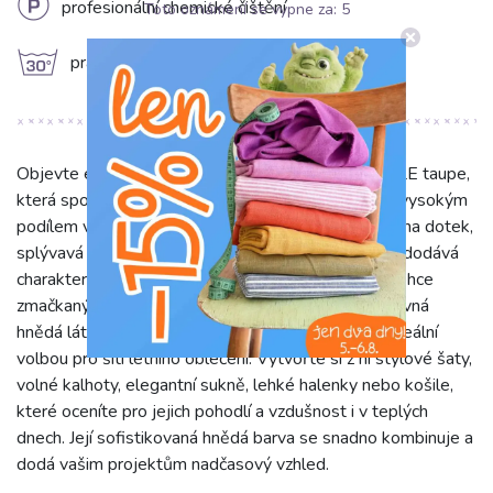
L
profesionální chemické čištění
Toto oznámení se vypne za:
5
g
prát na 30°C
Objevte elegantní tkaninu Viskóza se lnem CRINCLE taupe,
která spojuje ty nejlepší vlastnosti obou vláken. S vysokým
podílem viskózy (85%) je látka mimořádně měkká na dotek,
splývavá a příjemná na nošení. Příměs lnu (15%) jí dodává
charakteristickou texturu, prodyšnost a přirozený, lehce
zmačkaný vzhled s crinkle efektem. Tato jednobarevná
hnědá látka o šíři 135 cm a gramáži 150 g/m2 je ideální
volbou pro šití letního oblečení. Vytvořte si z ní stylové šaty,
volné kalhoty, elegantní sukně, lehké halenky nebo košile,
které oceníte pro jejich pohodlí a vzdušnost i v teplých
dnech. Její sofistikovaná hnědá barva se snadno kombinuje a
dodá vašim projektům nadčasový vzhled.