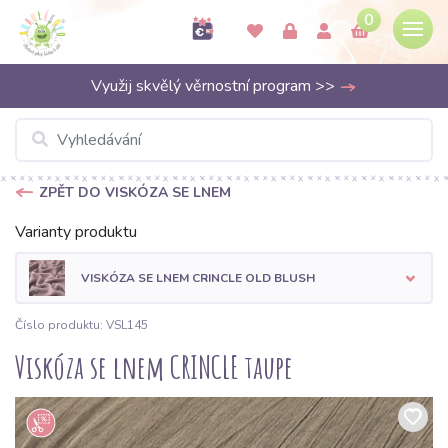
0
Využij skvělý věrnostní program >>
ZPĚT DO VISKÓZA SE LNEM
Varianty produktu
VISKÓZA SE LNEM CRINCLE OLD BLUSH
Číslo produktu: VSL145
Viskóza se lnem CRINCLE taupe