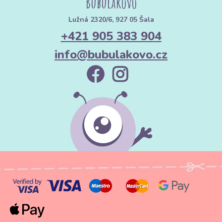
Bubulákovo
Lužná 2320/6, 927 05 Šala
+421 905 383 904
info@bubulakovo.cz