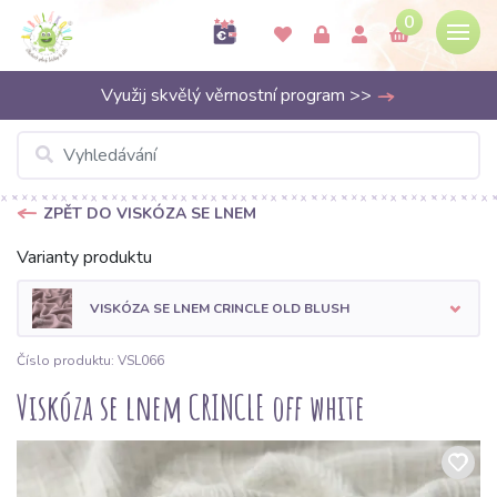
0
Využij skvělý věrnostní program >>
ZPĚT DO VISKÓZA SE LNEM
Varianty produktu
VISKÓZA SE LNEM CRINCLE OLD BLUSH
Číslo produktu: VSL066
Viskóza se lnem CRINCLE off white