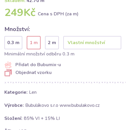
Skladem:
42.70 m
249Kč
Cena s DPH (za m)
Množství:
0.3 m
1 m
2 m
Minimální množství odběru 0.3 m
Přidat do Bubumix-u
Objednať vzorku
Kategorie:
Len
Výrobce:
Bubulákovo s.r.o www.bubulakovo.cz
Složení:
85% VI + 15% LI