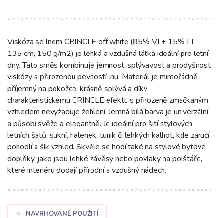
Viskóza se lnem CRINCLE off white (85% VI + 15% LI,
135 cm, 150 g/m2) je lehká a vzdušná látka ideální pro letní
dny. Tato směs kombinuje jemnost, splývavost a prodyšnost
viskózy s přirozenou pevností lnu. Materiál je mimořádně
příjemný na pokožce, krásně splývá a díky
charakteristickému CRINCLE efektu s přirozeně zmačkaným
vzhledem nevyžaduje žehlení. Jemná bílá barva je univerzální
a působí svěže a elegantně. Je ideální pro šití stylových
letních šatů, sukní, halenek, tunik či lehkých kalhot, kde zaručí
pohodlí a šik vzhled. Skvěle se hodí také na stylové bytové
doplňky, jako jsou lehké závěsy nebo povlaky na polštáře,
které interiéru dodají přírodní a vzdušný nádech.
NAVRHOVANÉ POUŽITÍ