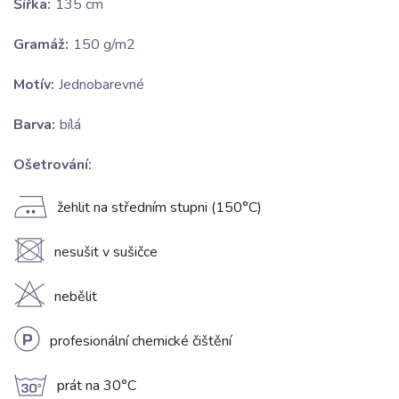
Šířka:
135 cm
Gramáž:
150 g/m2
Motív:
Jednobarevné
Barva:
bílá
Ošetrování:
E
žehlit na středním stupni (150°C)
U
nesušit v sušičce
H
nebělit
L
profesionální chemické čištění
g
prát na 30°C