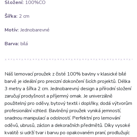
Složení:
100%CO
Šířka:
2 cm
Motív:
Jednobarevné
Barva:
bílá
Náš lemovací proužek z čisté 100% bavlny v klasické bílé
barvě je ideální pro precizní dokončení šicích projektů. Délka
3 metry a šířka 2 cm. Jednobarevný design a přírodní složení
zaručují prodyšnost a příjemný omak. Je univerzálně
použitelný pro oděvy, bytový textil i doplňky, dodá výtvorům
profesionální vzhled. Bavlněný proužek vyniká jemností,
snadnou manipulací a odolností. Perfektní pro lemování
oděvů, ubrusů, záclon a dekoračních předmětů. Díky vysoké
kvalitě si udrží tvar i barvu po opakovaném praní, prodlužujíc