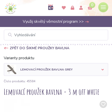
0
Využij skvělý věrnostní program >>
ZPĚT DO ŠIKMÉ PROUŽKY BAVLNA
Varianty produktu
LEMOVACÍ PROUŽEK BAVLNA GREY
Číslo produktu: 45584
Lemovací proužek bavlna - 3 m off white