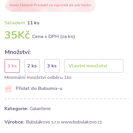
Velmi žádané! Produkt se vyprodá do pár hodin
Skladem:
11 ks
35Kč
Cena s DPH (za ks)
Množství:
1 ks
2 ks
3 ks
Minimální množství odběru 1ks
Přidat do Bubumix-u
Kategorie:
Galanterie
Výrobce:
Bubulákovo s.r.o www.bubulakovo.cz