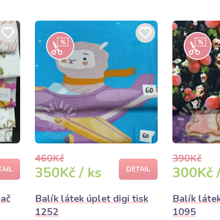
460Kč
390Kč
350Kč / ks
300Kč /
TAIL
DETAIL
lač
Balík látek úplet digi tisk
Balík látek
1252
1095