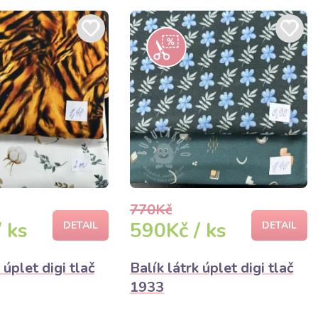
770Kč
 ks
590Kč / ks
DETAIL
DETAIL
 úplet digi tlač
Balík látrk úplet digi tlač
1933