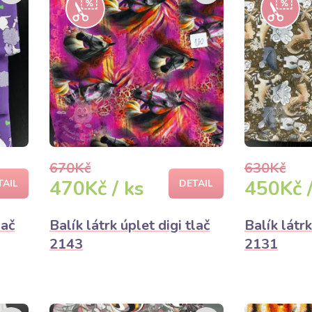
670Kč
630Kč
470Kč / ks
450Kč /
TAIL
DETAIL
lač
Balík látrk úplet digi tlač
Balík látrk
2143
2131