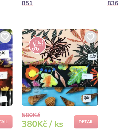
851
836
580Kč
380Kč / ks
TAIL
DETAIL