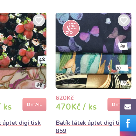
620Kč
 ks
470Kč / ks
DETAIL
DETAIL
 úplet digi tisk
Balík látek úplet digi tisk
859