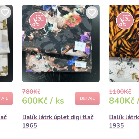
780Kč
1100Kč
600Kč / ks
840Kč /
TAIL
DETAIL
lač
Balík látrk úplet digi tlač
Balík látrk
1965
1935