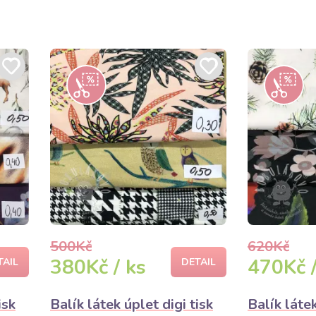
500Kč
620Kč
380Kč / ks
470Kč /
TAIL
DETAIL
isk
Balík látek úplet digi tisk
Balík látek