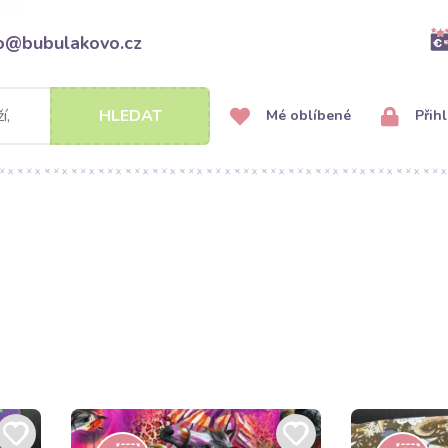
fo@bubulakovo.cz
HLEDAT
Mé oblíbené
Přihl