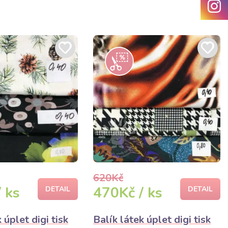
620Kč
 ks
470Kč / ks
DETAIL
DETAIL
 úplet digi tisk
Balík látek úplet digi tisk