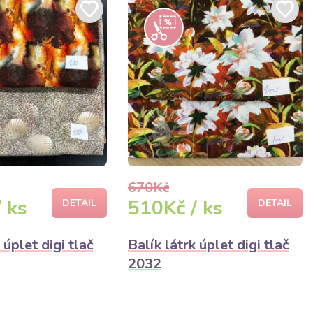
670Kč
 ks
510Kč / ks
DETAIL
DETAIL
 úplet digi tlač
Balík látrk úplet digi tlač
2032