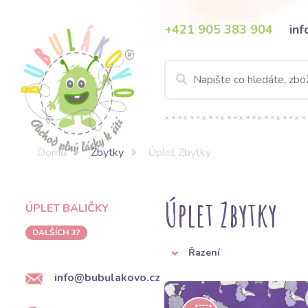
+421 905 383 904
in
Domů
Zbytky
Úplet Zbytky
Úplet Zbytky
ÚPLET BALIČKY
DALŠÍCH 37
Řazení
info@bubulakovo.cz