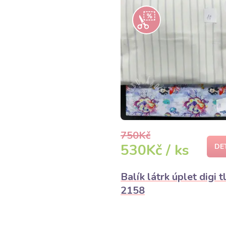
750Kč
530Kč / ks
DE
Balík látrk úplet digi t
2158