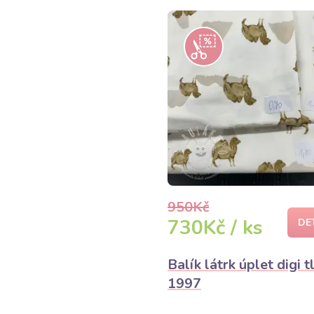
950Kč
730Kč / ks
DE
Balík látrk úplet digi t
1997