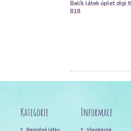
Balík látek úplet digi t
818
Kategorie
Informace
Bavlněné látky
Všeobecné