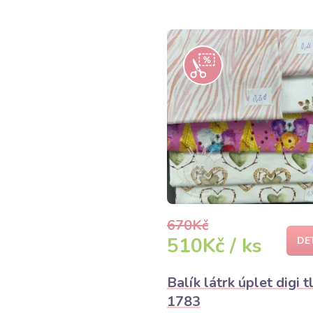
670Kč
510Kč / ks
DE
Balík látrk úplet digi t
1783