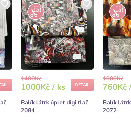
1400Kč
1000Kč
1000Kč / ks
760Kč /
TAIL
DETAIL
lač
Balík látrk úplet digi tlač
Balík látrk
2084
2072