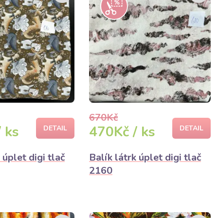
670Kč
 ks
470Kč / ks
DETAIL
DETAIL
 úplet digi tlač
Balík látrk úplet digi tlač
2160