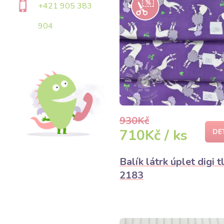
+421 905 383
904
930Kč
710Kč / ks
DE
Balík látrk úplet digi t
2183