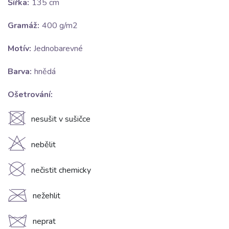
Šířka:
135 cm
Gramáž:
400 g/m2
Motív:
Jednobarevné
Barva:
hnědá
Ošetrování:
U
nesušit v sušičce
H
nebělit
K
nečistit chemicky
C
nežehlit
d
neprat