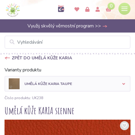
0
Využij skvělý věrnostní program >>
ZPĚT DO UMĚLÁ KŮŽE KARIA
Varianty produktu
UMĚLÁ KŮŽE KARIA TAUPE
Číslo produktu: UK238
Umělá kůže KARIA sienne