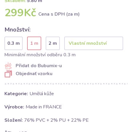
Skladem:
5.80 m
299Kč
Cena s DPH (za m)
Množství:
0.3 m
1 m
2 m
Minimální množství odběru 0.3 m
Přidat do Bubumix-u
Objednať vzorku
Kategorie:
Umělá kůže
Výrobce:
Made in FRANCE
Složení:
76% PVC + 2% PU + 22% PE