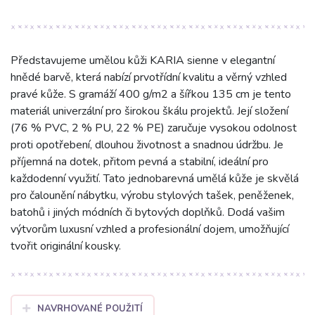
Představujeme umělou kůži KARIA sienne v elegantní
hnědé barvě, která nabízí prvotřídní kvalitu a věrný vzhled
pravé kůže. S gramáží 400 g/m2 a šířkou 135 cm je tento
materiál univerzální pro širokou škálu projektů. Její složení
(76 % PVC, 2 % PU, 22 % PE) zaručuje vysokou odolnost
proti opotřebení, dlouhou životnost a snadnou údržbu. Je
příjemná na dotek, přitom pevná a stabilní, ideální pro
každodenní využití. Tato jednobarevná umělá kůže je skvělá
pro čalounění nábytku, výrobu stylových tašek, peněženek,
batohů i jiných módních či bytových doplňků. Dodá vašim
výtvorům luxusní vzhled a profesionální dojem, umožňující
tvořit originální kousky.
NAVRHOVANÉ POUŽITÍ