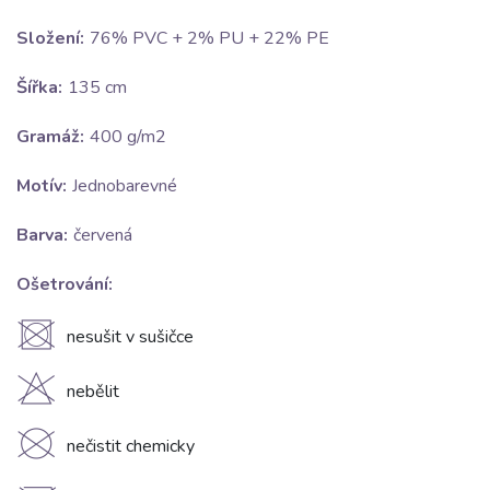
Složení:
76% PVC + 2% PU + 22% PE
Šířka:
135 cm
Gramáž:
400 g/m2
Motív:
Jednobarevné
Barva:
červená
Ošetrování:
U
nesušit v sušičce
H
nebělit
K
nečistit chemicky