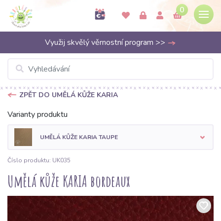
0
Využij skvělý věrnostní program >>
ZPĚT DO UMĚLÁ KŮŽE KARIA
Varianty produktu
UMĚLÁ KŮŽE KARIA TAUPE
Číslo produktu: UK035
Umělá kůže KARIA bordeaux