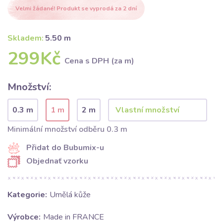
Velmi žádané! Produkt se vyprodá za 2 dní
Skladem:
5.50 m
299Kč
Cena s DPH (za m)
Množství:
0.3 m
1 m
2 m
Minimální množství odběru 0.3 m
Přidat do Bubumix-u
Objednať vzorku
Kategorie:
Umělá kůže
Výrobce:
Made in FRANCE