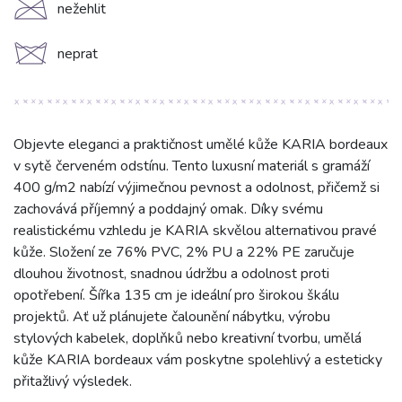
C
nežehlit
d
neprat
Objevte eleganci a praktičnost umělé kůže KARIA bordeaux
v sytě červeném odstínu. Tento luxusní materiál s gramáží
400 g/m2 nabízí výjimečnou pevnost a odolnost, přičemž si
zachovává příjemný a poddajný omak. Díky svému
realistickému vzhledu je KARIA skvělou alternativou pravé
kůže. Složení ze 76% PVC, 2% PU a 22% PE zaručuje
dlouhou životnost, snadnou údržbu a odolnost proti
opotřebení. Šířka 135 cm je ideální pro širokou škálu
projektů. Ať už plánujete čalounění nábytku, výrobu
stylových kabelek, doplňků nebo kreativní tvorbu, umělá
kůže KARIA bordeaux vám poskytne spolehlivý a esteticky
přitažlivý výsledek.