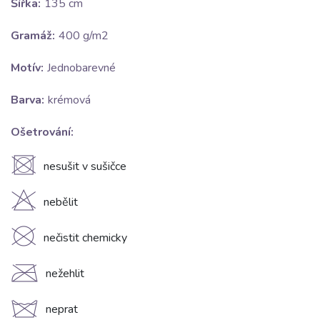
Šířka:
135 cm
Gramáž:
400 g/m2
Motív:
Jednobarevné
Barva:
krémová
Ošetrování:
U
nesušit v sušičce
H
nebělit
K
nečistit chemicky
C
nežehlit
d
neprat