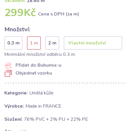
Skladem:
18.60 m
299Kč
Cena s DPH (za m)
Množství:
0.3 m
1 m
2 m
Minimální množství odběru 0.3 m
Přidat do Bubumix-u
Objednať vzorku
Kategorie:
Umělá kůže
Výrobce:
Made in FRANCE
Složení:
76% PVC + 2% PU + 22% PE