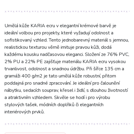
Umělá kůže KARIA ecru v elegantní krémové barvě je
ideální volbou pro projekty, které vyžadují odolnost a
sofistikovaný vzhled. Tento jednobarevný materiál s jemnou,
realistickou texturou věrně imituje pravou kůži, dodá
každému kousku nadčasovou eleganci. Složení ze 76% PVC,
2% PU a 22% PE zajišťuje materiálu KARIA ecru vysokou
trvanlivost, odolnost a snadnou údržbu. Při šířce 135 cm a
gramáži 400 g/m2 je tato umělá kůže robustní, přitom
poddajná pro snadné zpracování. Je ideální pro čalounění
nábytku, sedacích souprav, křesel i židlí, s dlouhou životností
a atraktivním vzhledem. Skvěle se hodí i pro výrobu
stylových tašek, módních doplňků či elegantních
interiérových prvků.