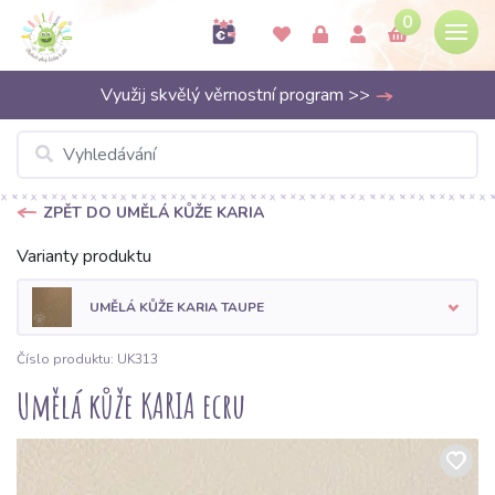
0
Využij skvělý věrnostní program >>
ZPĚT DO UMĚLÁ KŮŽE KARIA
Varianty produktu
UMĚLÁ KŮŽE KARIA TAUPE
Číslo produktu: UK313
Umělá kůže KARIA ecru