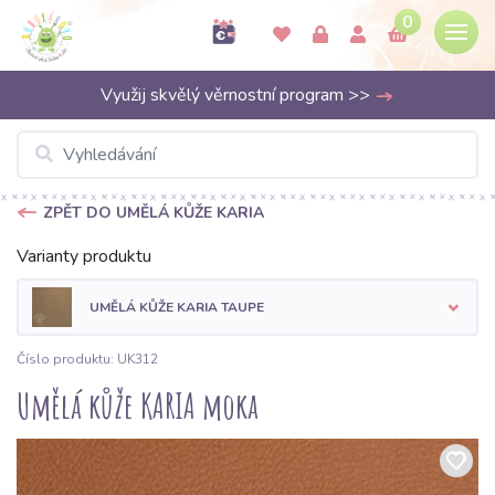
0
Využij skvělý věrnostní program >>
ZPĚT DO UMĚLÁ KŮŽE KARIA
Varianty produktu
UMĚLÁ KŮŽE KARIA TAUPE
Číslo produktu: UK312
Umělá kůže KARIA moka