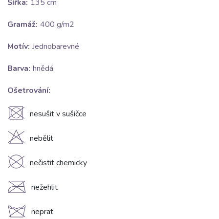
Šířka:
135 cm
Gramáž:
400 g/m2
Motív:
Jednobarevné
Barva:
hnědá
Ošetrování:
U
nesušit v sušičce
H
nebělit
K
nečistit chemicky
C
nežehlit
d
neprat