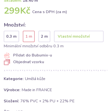
Skladem:
18.40 m
299Kč
Cena s DPH (za m)
Množství:
0.3 m
1 m
2 m
Minimální množství odběru 0.3 m
Přidat do Bubumix-u
Objednať vzorku
Kategorie:
Umělá kůže
Výrobce:
Made in FRANCE
Složení:
76% PVC + 2% PU + 22% PE