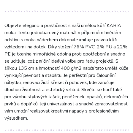
Objevte eleganci a praktičnost s naší umělou kůží KARIA
moka. Tento jednobarevný materiál v příjemném hnědém
odstínu s moka nádechem dokonale imituje pravou kůži
vzhledem i na dotek. Díky složení 76% PVC, 2% PU a 22%
PE je tkanina mimořádně odolná proti opotřebení a snadno
se udržuje, což z ní činí ideální volbu pro řadu projektů. S
šířkou 135 cm a hmotností 400 g/m2 nabízí tato umělá kůže
vynikající pevnost a stabilitu. Je perfektní pro čalounění
nábytku, renovaci židlí, křesel či pohovek, kde zaručuje
dlouhou životnost a estetický vzhled. Skvěle se hodí také
pro výrobu stylových tašek, peněženek, opasků, dekoračních
prvků a doplňků. Její univerzálnost a snadná zpracovatelnost
vám umožní realizovat kreativní nápady s profesionálním
výsledkem.