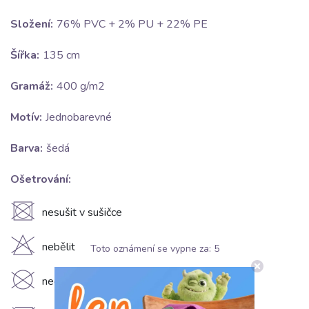
Složení:
76% PVC + 2% PU + 22% PE
Šířka:
135 cm
Gramáž:
400 g/m2
Motív:
Jednobarevné
Barva:
šedá
Ošetrování:
U
nesušit v sušičce
H
nebělit
Toto oznámení se vypne za:
4
K
nečistit chemicky