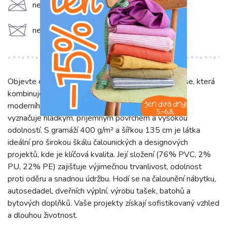
C
nežehlit
d
neprat
Objevte elegantní šedou umělou kůži KARIA ardoise, která
kombinuje luxusní vzhled pravé kůže s praktičností
moderního materiálu. Tato jednobarevná imitace se
vyznačuje hladkým, příjemným povrchem a vysokou
odolností. S gramáží 400 g/m² a šířkou 135 cm je látka
ideální pro širokou škálu čalounických a designových
projektů, kde je klíčová kvalita. Její složení (76% PVC, 2%
PU, 22% PE) zajišťuje výjimečnou trvanlivost, odolnost
proti oděru a snadnou údržbu. Hodí se na čalounění nábytku,
autosedadel, dveřních výplní, výrobu tašek, batohů a
bytových doplňků. Vaše projekty získají sofistikovaný vzhled
a dlouhou životnost.