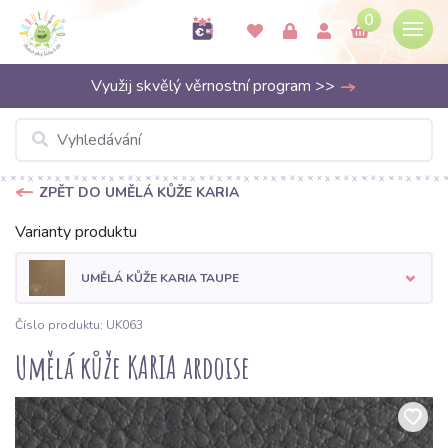
0
Využij skvělý věrnostní program >>
ZPĚT DO UMĚLÁ KŮŽE KARIA
Varianty produktu
UMĚLÁ KŮŽE KARIA TAUPE
Číslo produktu: UK063
Umělá kůže KARIA ardoise