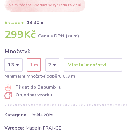
Velmi žádané! Produkt se vyprodá za 2 dní
Skladem:
13.30 m
299Kč
Cena s DPH (za m)
Množství:
0.3 m
1 m
2 m
Minimální množství odběru 0.3 m
Přidat do Bubumix-u
Objednať vzorku
Kategorie:
Umělá kůže
Výrobce:
Made in FRANCE