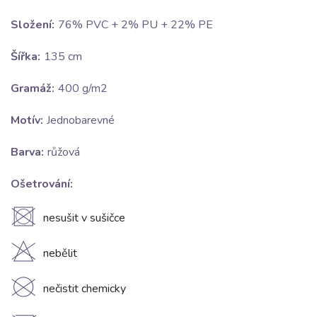
Složení:
76% PVC + 2% PU + 22% PE
Šířka:
135 cm
Gramáž:
400 g/m2
Motív:
Jednobarevné
Barva:
růžová
Ošetrování:
U
nesušit v sušičce
H
nebělit
K
nečistit chemicky