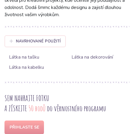
skvělá pro kreativní projekty, kde oceníte její poddajnost a
odolnost. Dodá šmrnc každému designu a zajistí dlouhou
životnost vašim výrobkům.
NAVRHOVANÉ POUŽITÍ
Látka na tašku
Látka na dekorování
Látka na kabelku
SEM NAHRAJTE FOTKU
A ZÍSKEJTE
50 bodů
do věrnostního programu
PŘIHLASTE SE