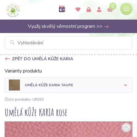
0
Využij skvělý věrnostní program >>
ZPĚT DO UMĚLÁ KŮŽE KARIA
Varianty produktu
UMĚLÁ KŮŽE KARIA TAUPE
Číslo produktu: UK033
Umělá kůže KARIA rose