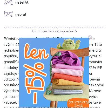
C
nežehlit
d
neprat
Toto oznámení se vypne za:
4
Představujeme umělou kůži KARIA rose, která zaujme
svým něžným a zároveň moderním růžovým odstínem. Tato
jednobarevná látka vdechne originalitu každému interiéru či
doplňku, ať už hledáte jemný akcent nebo odvážný výraz. S
gramáží 400 g/m2 a šířkou 135 cm je KARIA rose robustní
a odolný materiál. Její složení 76% PVC, 2% PU a 22% PE
zajišťuje vysokou pevnost, stálobarevnost a snadnou
údržbu. Na dotek je příjemná a zároveň dostatečně pevná
pro náročné projekty, imitující vzhled pravé kůže s veškerými
výhodami syntetického materiálu. Umělá kůže KARIA rose
je ideální volbou pro čalounění nábytku, výrobu stylových
kabelek, batohů, opasků či jiných módních doplňků. Je také