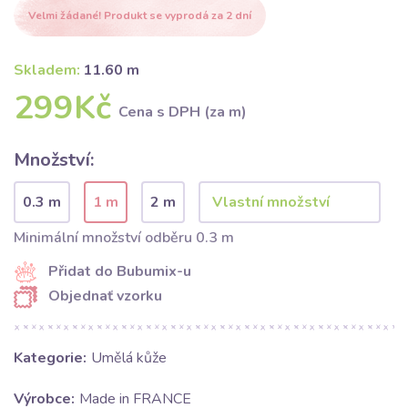
Velmi žádané! Produkt se vyprodá za 2 dní
Skladem:
11.60 m
299Kč
Cena s DPH (za m)
Množství:
0.3 m
1 m
2 m
Minimální množství odběru 0.3 m
Přidat do Bubumix-u
Objednať vzorku
Kategorie:
Umělá kůže
Výrobce:
Made in FRANCE