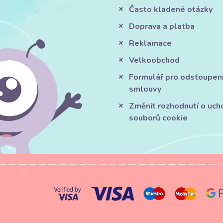
Často kladené otázky
Doprava a platba
Reklamace
Velkoobchod
Formulář pro odstoupen
smlouvy
Změnit rozhodnutí o uch
souborů cookie