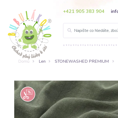
+421 905 383 904
in
Domů
Len
STONEWASHED PREMIUM