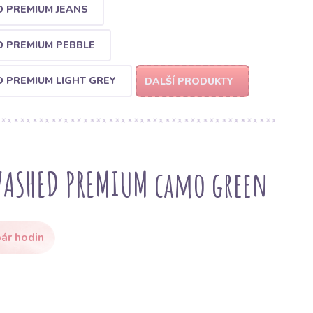
 PREMIUM JEANS
 PREMIUM PEBBLE
PREMIUM LIGHT GREY
DALŠÍ PRODUKTY
WASHED PREMIUM camo green
ár hodin