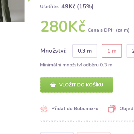
49Kč (15%)
Ušetříte:
280Kč
Cena s DPH (za m)
Množství:
0.3 m
1 m
Minimální množství odběru 0.3 m
VLOŽIT DO KOŠÍKU
Přidat do Bubumix-u
Objed