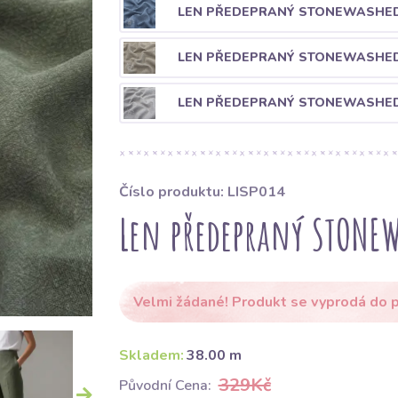
LEN PŘEDEPRANÝ STONEWASHED
LEN PŘEDEPRANÝ STONEWASHED
LEN PŘEDEPRANÝ STONEWASHED 
Číslo produktu: LISP014
Len předepraný STONE
Velmi žádané! Produkt se vyprodá do p
Skladem:
38.00 m
329Kč
Původní Cena: