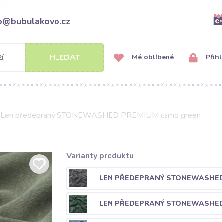
fo@bubulakovo.cz
HLEDAT
Mé oblíbené
Přihl
Len předepraný STONEWASHED PREMIUM camo green
Varianty produktu
LEN PŘEDEPRANÝ STONEWASHED
LEN PŘEDEPRANÝ STONEWASHED