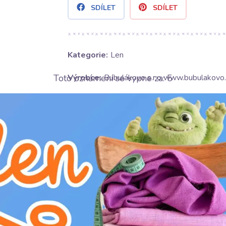
SDÍLET
SDÍLET
Kategorie:
Len
Toto oznámení se vypne za:
4
Výrobce:
Bubulákovo s.r.o www.bubulakovo.
Složení:
100%LI
Šířka:
140 cm
Gramáž:
300 g/m2
Motív:
Jednobarevné
Barva:
zelená
Ošetrování: