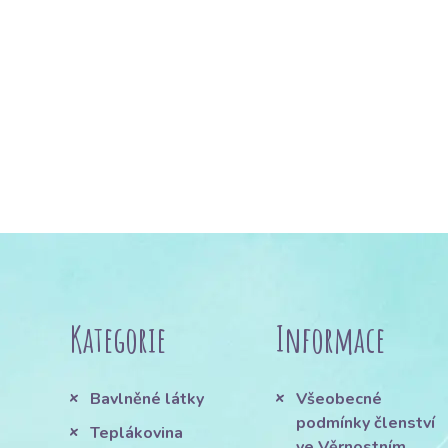
Kategorie
Informace
Bavlněné látky
Všeobecné
podmínky členství
Teplákovina
ve Věrnostním