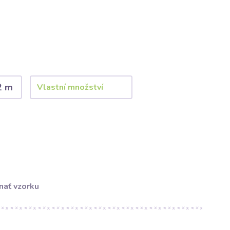
2 m
nať vzorku