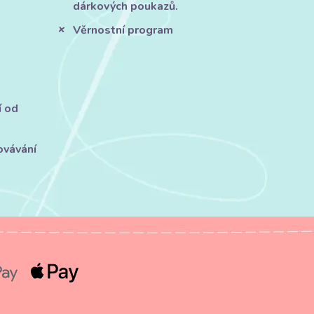
dárkových poukazů.
Věrnostní program
í od
ovávání