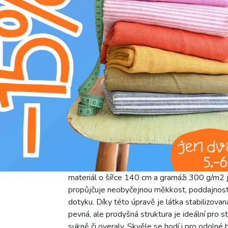
E
žehlit na středním stupni (150°C)
U
nesušit v sušičce
H
nebělit
L
profesionální chemické čištění
g
prát na 30°C
Objevte náš prémiový len STONEWASHED P
materiál o šířce 140 cm a gramáži 300 g/m2 
propůjčuje neobyčejnou měkkost, poddajnost 
dotyku. Díky této úpravě je látka stabilizovan
pevná, ale prodyšná struktura je ideální pro s
sukně či overaly. Skvěle se hodí i pro odolné