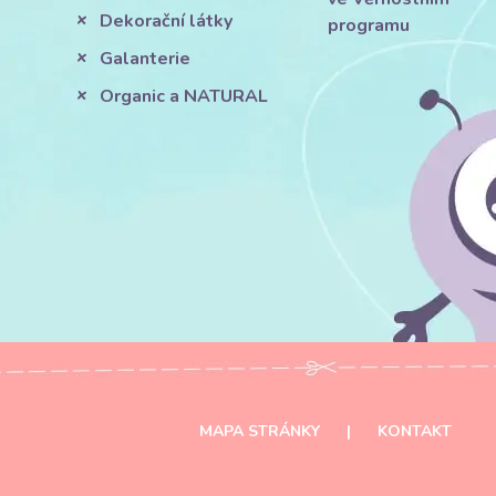
Dekorační látky
programu
Galanterie
Organic a NATURAL
MAPA STRÁNKY
|
KONTAKT