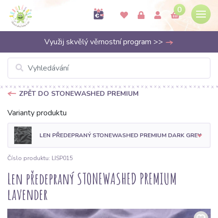
0
Využij skvělý věrnostní program >>
ZPĚT DO STONEWASHED PREMIUM
Varianty produktu
LEN PŘEDEPRANÝ STONEWASHED PREMIUM DARK GREY
Číslo produktu: LISP015
Len předepraný STONEWASHED PREMIUM
lavender