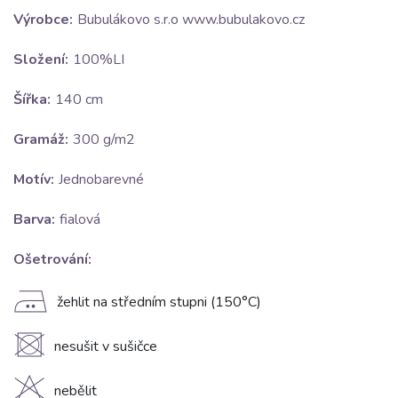
Výrobce:
Bubulákovo s.r.o www.bubulakovo.cz
Složení:
100%LI
Šířka:
140 cm
Gramáž:
300 g/m2
Motív:
Jednobarevné
Barva:
fialová
Ošetrování:
E
žehlit na středním stupni (150°C)
U
nesušit v sušičce
H
nebělit