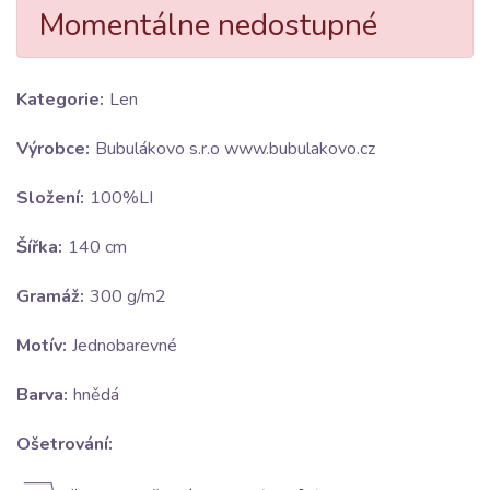
Momentálne nedostupné
Kategorie:
Len
Výrobce:
Bubulákovo s.r.o www.bubulakovo.cz
Složení:
100%LI
Šířka:
140 cm
Gramáž:
300 g/m2
Motív:
Jednobarevné
Barva:
hnědá
Ošetrování: