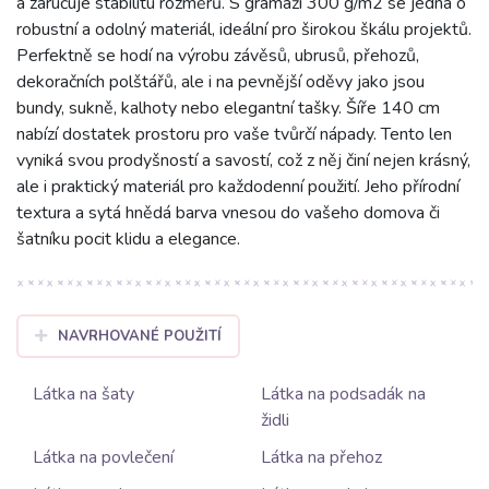
a zaručuje stabilitu rozměrů. S gramáží 300 g/m2 se jedná o
robustní a odolný materiál, ideální pro širokou škálu projektů.
Perfektně se hodí na výrobu závěsů, ubrusů, přehozů,
dekoračních polštářů, ale i na pevnější oděvy jako jsou
bundy, sukně, kalhoty nebo elegantní tašky. Šíře 140 cm
nabízí dostatek prostoru pro vaše tvůrčí nápady. Tento len
vyniká svou prodyšností a savostí, což z něj činí nejen krásný,
ale i praktický materiál pro každodenní použití. Jeho přírodní
textura a sytá hnědá barva vnesou do vašeho domova či
šatníku pocit klidu a elegance.
NAVRHOVANÉ POUŽITÍ
Látka na šaty
Látka na podsadák na
židli
Látka na povlečení
Látka na přehoz