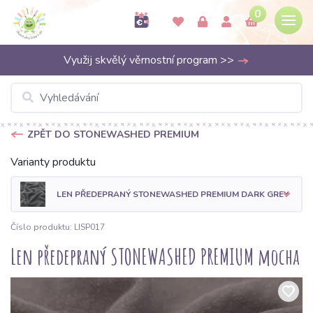
0
Využij skvělý věrnostní program >>
ZPĚT DO STONEWASHED PREMIUM
Varianty produktu
LEN PŘEDEPRANÝ STONEWASHED PREMIUM DARK GREY
Číslo produktu: LISP017
Len předepraný STONEWASHED PREMIUM mocha