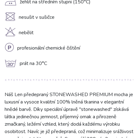
E
žehlit na středním stupni (150°C)
U
nesušit v sušičce
H
nebělit
L
profesionální chemické čištění
g
prát na 30°C
Náš Len předepraný STONEWASHED PREMIUM mocha je
luxusní a vysoce kvalitní 100% lněná tkanina v elegantní
hnědé barvě. Díky speciální úpravě "stonewashed" získává
látka jedinečnou jemnost, příjemný omak a přirozeně
zmačkaný, ležérní vzhled, který dodá každému výrobku
osobitost. Navíc je již předepraná, což minimalizuje srážlivost