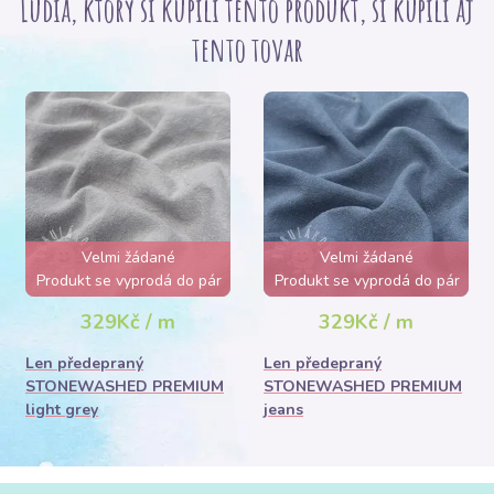
Ľudia, ktorý si kupili tento produkt, si kúpili aj
tento tovar
Velmi žádané
Velmi žádané
Produkt se vyprodá do pár
Produkt se vyprodá do pár
hodin
hodin
329Kč / m
329Kč / m
Len předepraný
Len předepraný
STONEWASHED PREMIUM
STONEWASHED PREMIUM
light grey
jeans