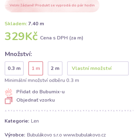
Velmi žádané! Produkt se vyprodá do pár hodin
Skladem:
7.40 m
329Kč
Cena s DPH (za m)
Množství:
0.3 m
1 m
2 m
Minimální množství odběru 0.3 m
Přidat do Bubumix-u
Objednať vzorku
Kategorie:
Len
Výrobce:
Bubulákovo s.r.o www.bubulakovo.cz