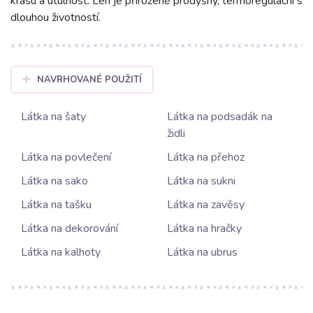
krásu a útulnost. Len je přirozeně prodyšný, termoregulační s
dlouhou životností.
NAVRHOVANÉ POUŽITÍ
Látka na šaty
Látka na podsadák na
židli
Látka na povlečení
Látka na přehoz
Látka na sako
Látka na sukni
Látka na tašku
Látka na zavěsy
Látka na dekorování
Látka na hračky
Látka na kalhoty
Látka na ubrus