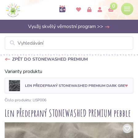
0
Využij skvělý věrnostní program >>
ZPĚT DO STONEWASHED PREMIUM
Varianty produktu
LEN PŘEDEPRANÝ STONEWASHED PREMIUM DARK GREY
Číslo produktu: LISP006
Len předepraný STONEWASHED PREMIUM pebble