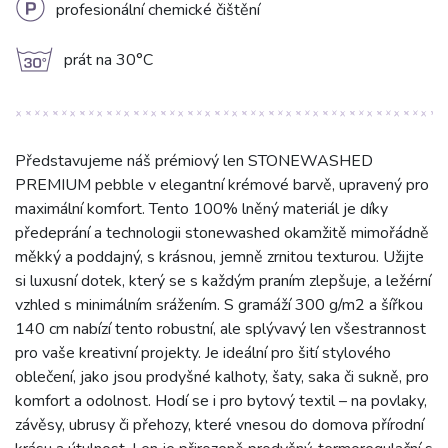
L
profesionální chemické čištění
g
prát na 30°C
Představujeme náš prémiový len STONEWASHED
PREMIUM pebble v elegantní krémové barvě, upravený pro
maximální komfort. Tento 100% lněný materiál je díky
předeprání a technologii stonewashed okamžitě mimořádně
měkký a poddajný, s krásnou, jemně zrnitou texturou. Užijte
si luxusní dotek, který se s každým praním zlepšuje, a ležérní
vzhled s minimálním srážením. S gramáží 300 g/m2 a šířkou
140 cm nabízí tento robustní, ale splývavý len všestrannost
pro vaše kreativní projekty. Je ideální pro šití stylového
oblečení, jako jsou prodyšné kalhoty, šaty, saka či sukně, pro
komfort a odolnost. Hodí se i pro bytový textil – na povlaky,
závěsy, ubrusy či přehozy, které vnesou do domova přírodní