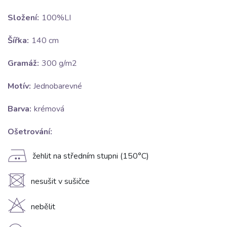
Složení:
100%LI
Šířka:
140 cm
Gramáž:
300 g/m2
Motív:
Jednobarevné
Barva:
krémová
Ošetrování:
E
žehlit na středním stupni (150°C)
U
nesušit v sušičce
H
nebělit