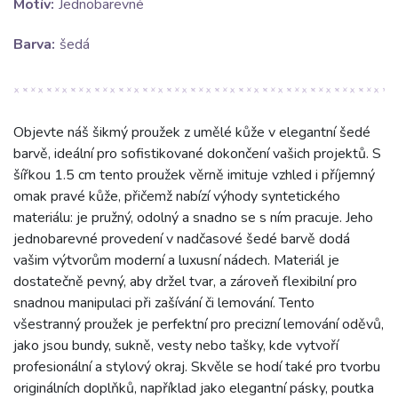
Motív:
Jednobarevné
Barva:
šedá
Objevte náš šikmý proužek z umělé kůže v elegantní šedé
barvě, ideální pro sofistikované dokončení vašich projektů. S
šířkou 1.5 cm tento proužek věrně imituje vzhled i příjemný
omak pravé kůže, přičemž nabízí výhody syntetického
materiálu: je pružný, odolný a snadno se s ním pracuje. Jeho
jednobarevné provedení v nadčasové šedé barvě dodá
vašim výtvorům moderní a luxusní nádech. Materiál je
dostatečně pevný, aby držel tvar, a zároveň flexibilní pro
snadnou manipulaci při zašívání či lemování. Tento
všestranný proužek je perfektní pro precizní lemování oděvů,
jako jsou bundy, sukně, vesty nebo tašky, kde vytvoří
profesionální a stylový okraj. Skvěle se hodí také pro tvorbu
originálních doplňků, například jako elegantní pásky, poutka