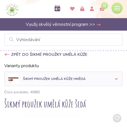
0
Využij skvělý věrnostní program >>
ZPĚT DO ŠIKMÉ PROUŽKY UMĚLÁ KŮŽE
Varianty produktu
ŠIKMÝ PROUŽEK UMĚLÁ KŮŽE HNĚDÁ
Číslo produktu: 40882
Šikmý proužek umělá kůže šedá