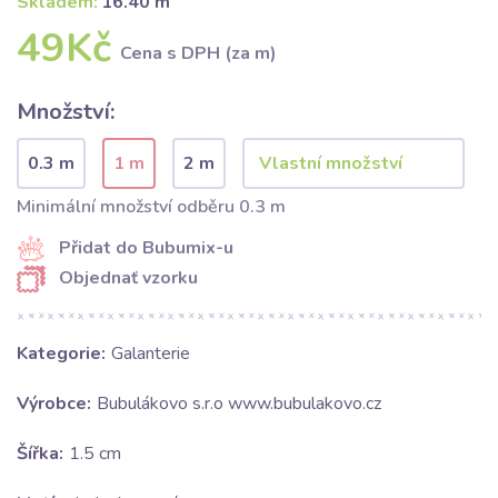
Skladem:
16.40 m
49Kč
Cena s DPH (za m)
Množství:
0.3 m
1 m
2 m
Minimální množství odběru 0.3 m
Přidat do Bubumix-u
Objednať vzorku
Kategorie:
Galanterie
Výrobce:
Bubulákovo s.r.o www.bubulakovo.cz
Šířka:
1.5 cm