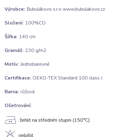
Výrobce:
Bubulákovo s.r.o www.bubulakovo.cz
Složení:
100%CO
Šířka:
140 cm
Gramáž:
230 g/m2
Motív:
Jednobarevné
Certifikace:
OEKO-TEX Standard 100 class I.
Barva:
růžová
Ošetrování:
E
žehlit na středním stupni (150°C)
nebělit