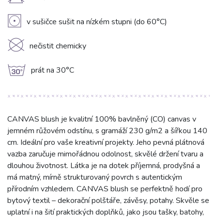
H
V
v sušičce sušit na nízkém stupni (do 60°C)
K
nečistit chemicky
g
prát na 30°C
CANVAS blush je kvalitní 100% bavlněný (CO) canvas v
jemném růžovém odstínu, s gramáží 230 g/m2 a šířkou 140
cm. Ideální pro vaše kreativní projekty. Jeho pevná plátnová
vazba zaručuje mimořádnou odolnost, skvělé držení tvaru a
dlouhou životnost. Látka je na dotek příjemná, prodyšná a
má matný, mírně strukturovaný povrch s autentickým
přírodním vzhledem. CANVAS blush se perfektně hodí pro
bytový textil – dekorační polštáře, závěsy, potahy. Skvěle se
uplatní i na šití praktických doplňků, jako jsou tašky, batohy,