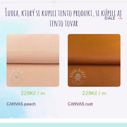
Ľudia, ktorý si kupili tento produkt, si kúpili aj
DÁLE
tento tovar
229Kč / m
229Kč / m
CANVAS peach
CANVAS rust