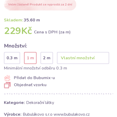
Velmi žádané! Produkt se vyprodá za 2 dní
Skladem:
35.60 m
229Kč
Cena s DPH (za m)
Množství:
0.3 m
1 m
2 m
Minimální množství odběru 0.3 m
Přidat do Bubumix-u
Objednať vzorku
Kategorie:
Dekorační látky
Výrobce:
Bubulákovo s.r.o www.bubulakovo.cz