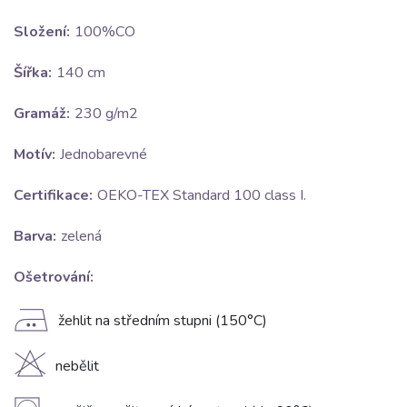
Složení:
100%CO
Šířka:
140 cm
Gramáž:
230 g/m2
Motív:
Jednobarevné
Certifikace:
OEKO-TEX Standard 100 class I.
Barva:
zelená
Ošetrování:
E
žehlit na středním stupni (150°C)
H
nebělit