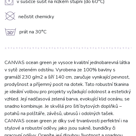
V
v sušičce sušit na nízkém stupni (do 60°C)
K
nečistit chemicky
g
prát na 30°C
CANVAS ocean green je vysoce kvalitní jednobarevná látka
v sytě zeleném odstínu. Vyrobena ze 100% bavlny s
gramáží 230 g/m2 a šíří 140 cm, zaručuje vynikající pevnost,
prodyšnost a příjemný pocit na dotek. Tato robustní tkanina
je ideální volbou pro projekty vyžadující odolnost a estetický
vzhled. Její nadčasová zelená barva, evokující klid oceánu, se
snadno kombinuje. Je skvělá pro šití bytových doplňků –
potahů na polštáře, závěsů, ubrusů i odolných tašek.
CANVAS ocean green je díky své trvanlivosti perfektní i na
stylové a robustní oděvy, jako jsou sukně, bundičky či
pracovní oděvy. Oceníte její dlouhou životnost a snadnou