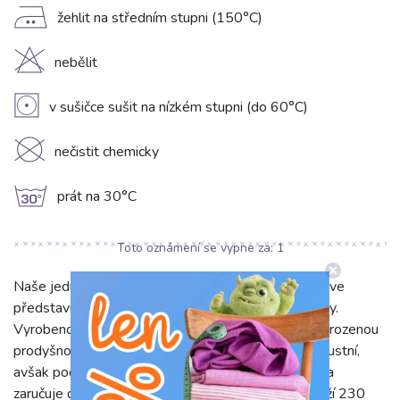
E
žehlit na středním stupni (150°C)
H
nebělit
V
v sušičce sušit na nízkém stupni (do 60°C)
K
nečistit chemicky
g
prát na 30°C
Naše jednobarevné bavlněné plátno CANVAS mauve
představuje ideální volbu pro vaše kreativní projekty.
Vyrobeno ze 100% bavlny, tento materiál nabízí přirozenou
prodyšnost a příjemný pocit na dotek. Díky své robustní,
avšak poddajné struktuře je s ním radost pracovat a
zaručuje dlouhou životnost vašich výtvorů. S gramáží 230