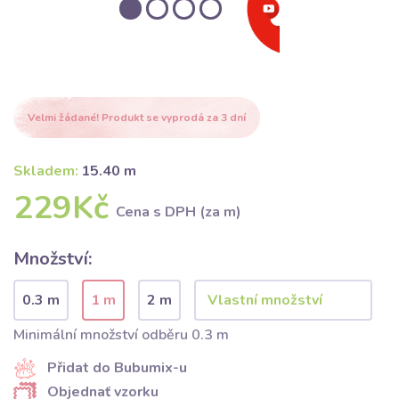
Velmi žádané! Produkt se vyprodá za 3 dní
Skladem:
15.40 m
229Kč
Cena s DPH (za m)
Množství:
0.3 m
1 m
2 m
Minimální množství odběru 0.3 m
Přidat do Bubumix-u
Objednať vzorku