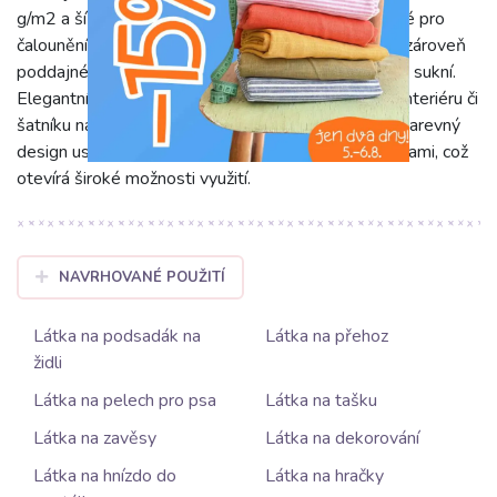
g/m2 a šíří 140 cm je toto plátno dostatečně pevné pro
čalounění, dekorativní polštáře, tašky a batohy, ale zároveň
poddajné pro zhotovení kabátků, sak nebo pevných sukní.
Elegantní fialový odstín mauve vnese do každého interiéru či
šatníku nádech sofistikovanosti a klidu. Jeho jednobarevný
design usnadňuje kombinování s jinými vzory a barvami, což
otevírá široké možnosti využití.
NAVRHOVANÉ POUŽITÍ
Látka na podsadák na
Látka na přehoz
židli
Látka na pelech pro psa
Látka na tašku
Látka na zavěsy
Látka na dekorování
Látka na hnízdo do
Látka na hračky