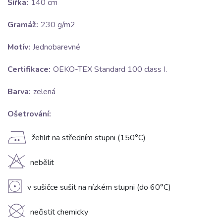
Šířka:
140 cm
Gramáž:
230 g/m2
Motív:
Jednobarevné
Certifikace:
OEKO-TEX Standard 100 class I.
Barva:
zelená
Ošetrování:
E
žehlit na středním stupni (150°C)
H
nebělit
V
v sušičce sušit na nízkém stupni (do 60°C)
K
nečistit chemicky