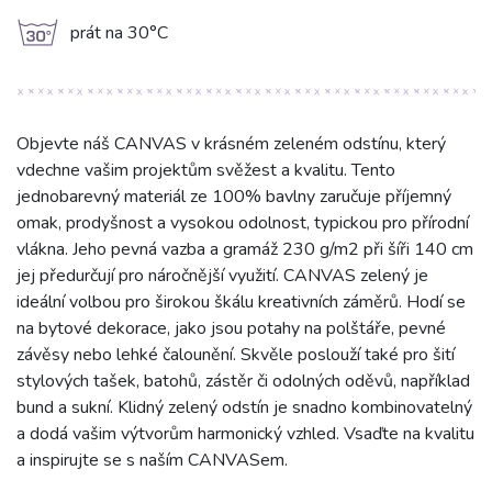
g
prát na 30°C
Objevte náš CANVAS v krásném zeleném odstínu, který
vdechne vašim projektům svěžest a kvalitu. Tento
jednobarevný materiál ze 100% bavlny zaručuje příjemný
omak, prodyšnost a vysokou odolnost, typickou pro přírodní
vlákna. Jeho pevná vazba a gramáž 230 g/m2 při šíři 140 cm
jej předurčují pro náročnější využití. CANVAS zelený je
ideální volbou pro širokou škálu kreativních záměrů. Hodí se
na bytové dekorace, jako jsou potahy na polštáře, pevné
závěsy nebo lehké čalounění. Skvěle poslouží také pro šití
stylových tašek, batohů, zástěr či odolných oděvů, například
bund a sukní. Klidný zelený odstín je snadno kombinovatelný
a dodá vašim výtvorům harmonický vzhled. Vsaďte na kvalitu
a inspirujte se s naším CANVASem.