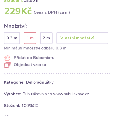
Skladem:
18.90 m
229Kč
Cena s DPH (za m)
Množství:
0.3 m
1 m
2 m
Minimální množství odběru 0.3 m
Přidat do Bubumix-u
Objednať vzorku
Kategorie:
Dekorační látky
Výrobce:
Bubulákovo s.r.o www.bubulakovo.cz
Složení:
100%CO