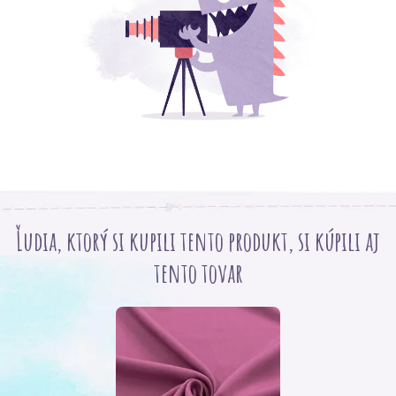
Ľudia, ktorý si kupili tento produkt, si kúpili aj
tento tovar