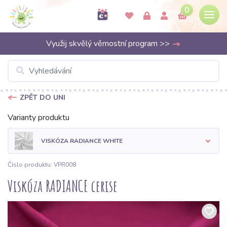
0
Využij skvělý věrnostní program >>
ZPĚT DO UNI
Varianty produktu
VISKÓZA RADIANCE WHITE
Číslo produktu: VPR008
Viskóza RADIANCE cerise