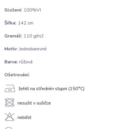
Složení:
100%VI
Šířka:
142 cm
Gramáž:
110 g/m2
Motív:
Jednobarevné
Barva:
růžová
Ošetrování:
E
žehlit na středním stupni (150°C)
U
nesušit v sušičce
H
nebělit