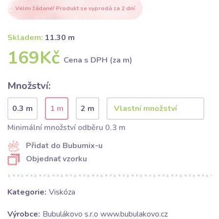
Velmi žádané! Produkt se vyprodá za 2 dní
Skladem:
11.30 m
169Kč
Cena s DPH (za m)
Množství:
0.3 m
1 m
2 m
Minimální množství odběru 0.3 m
Přidat do Bubumix-u
Objednať vzorku
Kategorie:
Viskóza
Výrobce:
Bubulákovo s.r.o www.bubulakovo.cz