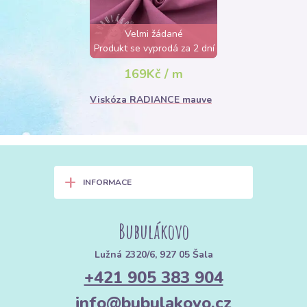
Velmi žádané
Produkt se vyprodá za 2 dní
169Kč / m
Viskóza RADIANCE mauve
+
INFORMACE
Bubulákovo
Lužná 2320/6, 927 05 Šala
+421 905 383 904
info@bubulakovo.cz