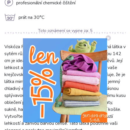
L
profesionální chemické čištění
g
prát na 30°C
Toto oznámení se vypne za:
5
Viskóza RADIANCE cerise je nádherná jednobarevná látka v
sytém růžovém odstínu. S gramáží 110 g/m2 a šířkou 142
cm je ideální pro tvorbu vzdušných a elegantních oděvů. Její
lehkost a splývavost z ní dělají perfektní základ pro vaše
krejčovské projekty. Složení ze 100% viskózy zaručuje, že je
látka mimořádně příjemná na dotek, prodyšná a má jemný
chladivý efekt. Viskóza RADIANCE se vyznačuje krásnou
splývavou strukturou a jemným leskem. Dodá každému kusu
oblečení punc luxusu a pohodlí. Skvěle se hodí na šaty,
sukně, halenky, tuniky, volné kalhoty nebo elegantní košile.
Vytvořte si originální, ženské kousky, které vás okouzlí
lehkostí a zářivou barvou cerise. Tato látka podtrhne vaši