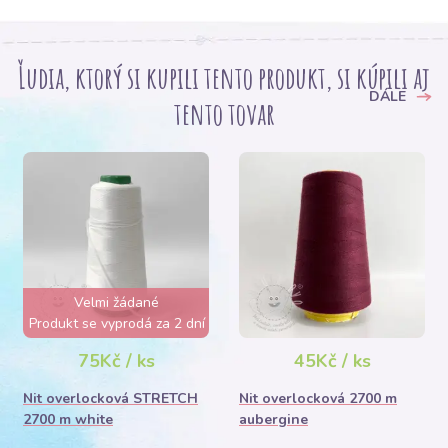
Ľudia, ktorý si kupili tento produkt, si kúpili aj
DÁLE
tento tovar
Velmi žádané
Produkt se vyprodá za 2 dní
75Kč / ks
45Kč / ks
Nit overlocková STRETCH
Nit overlocková 2700 m
2700 m white
aubergine