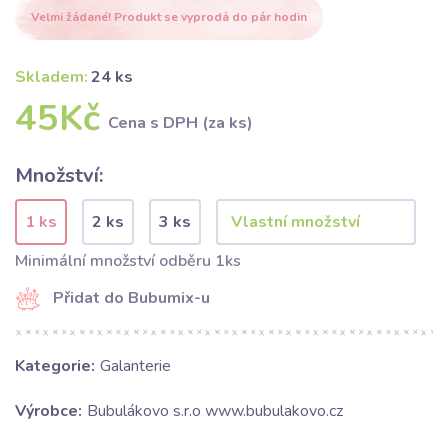
Velmi žádané! Produkt se vyprodá do pár hodin
Skladem:
24 ks
45Kč
Cena s DPH (za ks)
Množství:
1 ks
2 ks
3 ks
Minimální množství odběru 1ks
Přidat do Bubumix-u
Kategorie:
Galanterie
Výrobce:
Bubulákovo s.r.o www.bubulakovo.cz