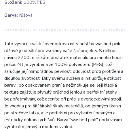
Složení:
100%PES
Barva:
růžová
Tato vysoce kvalitní overlocková nit v odstínu washed pink
růžové je ideální pro všechny vaše šicí projekty. S délkou
návinu 2700 m získáte dostatek materiálu pro mnoho hodin
práce. Nit je vyrobena ze 100% polyesteru (PES), což
zaručuje její mimořádnou pevnost, odolnost proti protržení a
dlouhou životnost. Díky svému složení si nit udržuje stálost
barev i po opakovaném praní a nežmolkuje se. Její hladká
textura zajišťuje plynulý průchod jehlou a perfektní stehy
bez přetrhávání, což oceníte při práci s overlockovými stroji.
Je vhodná pro šití široké škály materiálů, od jemných tkanin
po strečové látky, a je perfektní pro vytváření pevných a
esteticky dokonalých švů. Barva "washed pink" dodá vašim
výrobkům jemný a moderní vzhled.