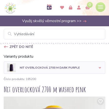
0
Využij skvělý věrnostní program >>
ZPĚT DO NITĚ
Varianty produktu
NIT OVERLOCKOVÁ 2700 M DARK PURPLE
Číslo produktu: 185200
Nit overlocková 2700 m washed pink