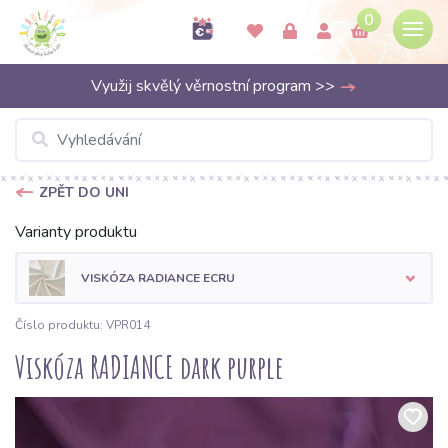
0
Využij skvělý věrnostní program >>
ZPĚT DO UNI
Varianty produktu
VISKÓZA RADIANCE ECRU
Číslo produktu: VPR014
Viskóza RADIANCE dark purple