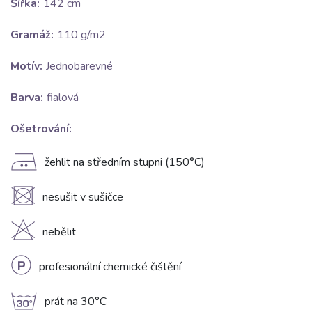
Šířka:
142 cm
Gramáž:
110 g/m2
Motív:
Jednobarevné
Barva:
fialová
Ošetrování:
E
žehlit na středním stupni (150°C)
U
nesušit v sušičce
H
nebělit
L
profesionální chemické čištění
g
prát na 30°C