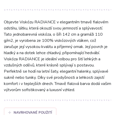
Objevte Viskózu RADIANCE v elegantním tmavě fialovém
odstínu, látku, která okouzlí svou jemností a splývavostí.
Tato jednobarevná viskóza, o šíři 142 cm a gramáži 110
g/m2, je vyrobena ze 100% viskózových vláken, což
zaručuje její vysokou kvalitu a příjemný omak. Její povrch je
hladký a na dotek lehce chladivý, připomínající hedvábí.
Viskóza RADIANCE je ideální volbou pro šití lehkých a
vzdušných oděvů, které krásně splývají s postavou.
Perfektně se hodí na letní šaty, elegantní halenky, splývavé
sukně nebo tuniky. Díky své prodyšnosti a lehkosti zajistí
komfort i v teplejších dnech. Tmavě fialová barva dodá vašim
výtvorům sofistikovaný a luxusní vzhled.
NAVRHOVANÉ POUŽITÍ