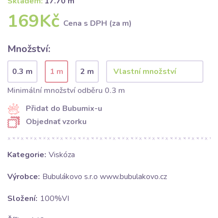
Skladem:
17.70 m
169Kč
Cena s DPH (za m)
Množství:
0.3 m
1 m
2 m
Minimální množství odběru 0.3 m
Přidat do Bubumix-u
Objednať vzorku
Kategorie:
Viskóza
Výrobce:
Bubulákovo s.r.o www.bubulakovo.cz
Složení:
100%VI