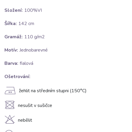
Složení:
100%VI
Šířka:
142 cm
Gramáž:
110 g/m2
Motív:
Jednobarevné
Barva:
fialová
Ošetrování:
E
žehlit na středním stupni (150°C)
U
nesušit v sušičce
H
nebělit