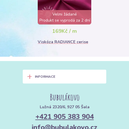
Velmi žádané
Produkt se vyprodá za 2 dní
169Kč / m
Viskóza RADIANCE cerise
+
INFORMACE
Bubulákovo
Lužná 2320/6, 927 05 Šala
+421 905 383 904
info@bubulakovo.cz