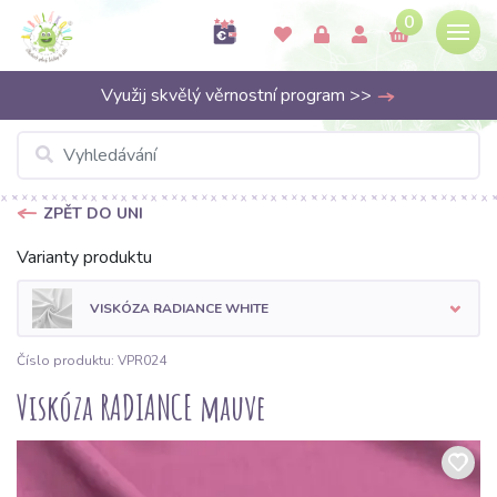
0
Využij skvělý věrnostní program >>
ZPĚT DO UNI
Varianty produktu
VISKÓZA RADIANCE WHITE
Číslo produktu: VPR024
Viskóza RADIANCE mauve