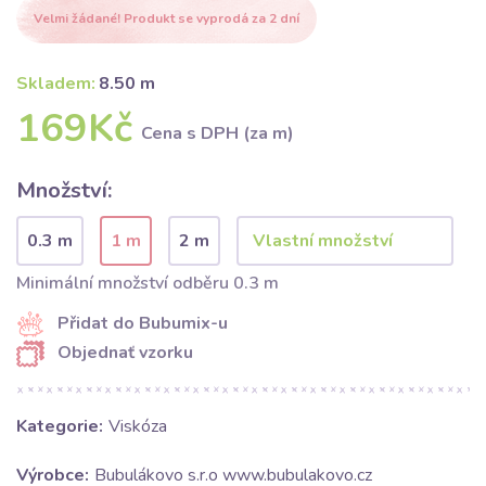
Velmi žádané! Produkt se vyprodá za 2 dní
Skladem:
8.50 m
169Kč
Cena s DPH (za m)
Množství:
0.3 m
1 m
2 m
Minimální množství odběru 0.3 m
Přidat do Bubumix-u
Objednať vzorku
Kategorie:
Viskóza
Výrobce:
Bubulákovo s.r.o www.bubulakovo.cz