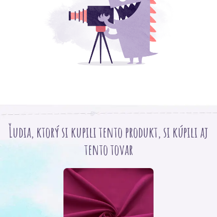
Ľudia, ktorý si kupili tento produkt, si kúpili aj
tento tovar