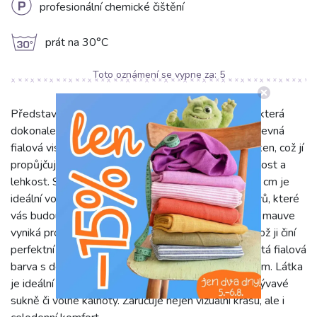
L
profesionální chemické čištění
g
prát na 30°C
Toto oznámení se vypne za:
5
Představujeme Viskózu RADIANCE mauve, látku, která
dokonale spojuje eleganci a komfort. Tato jednobarevná
fialová viskóza je utkaná ze 100% viskózových vláken, což jí
propůjčuje mimořádně jemný omak, luxusní splývavost a
lehkost. S gramáží pouhých 110 g/m2 a šířkou 142 cm je
ideální volbou pro šití vzdušných a prodyšných oděvů, které
vás budou hýčkat po celý den. Viskóza RADIANCE mauve
vyniká prodyšností a schopností odvádět vlhkost, což ji činí
perfektní pro teplé období. Její jemná struktura a sytá fialová
barva s decentním leskem dodají každému kusu šarm. Látka
je ideální pro lehké letní šaty, elegantní halenky, splývavé
sukně či volné kalhoty. Zaručuje nejen vizuální krásu, ale i