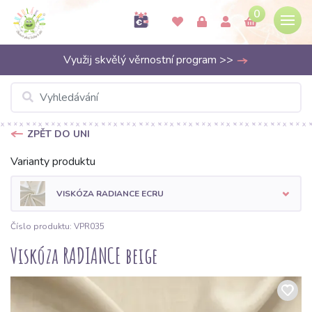
0
Využij skvělý věrnostní program >>
ZPĚT DO UNI
Varianty produktu
VISKÓZA RADIANCE ECRU
Číslo produktu: VPR035
Viskóza RADIANCE beige