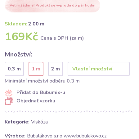
Velmi žádané! Produkt se vyprodá do pár hodin
Skladem:
2.00 m
169Kč
Cena s DPH (za m)
Množství:
0.3 m
1 m
2 m
Minimální množství odběru 0.3 m
Přidat do Bubumix-u
Objednať vzorku
Kategorie:
Viskóza
Výrobce:
Bubulákovo s.r.o www.bubulakovo.cz