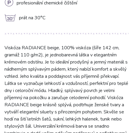
L
profesionální chemické čištění
g
prát na 30°C
Viskóza RADIANCE beige, 100% viskóza (šíře 142 cm,
gramáž 110 g/m2), je jednobarevná látka v elegantním
krémovém odstínu. Je to ideální prodyšný a jemný materiál s
nádherným splývavým pádem, který nabízí komfort a skvělý
vzhled. Jeho kvalita a poddajnost vás příjemně překvapí.
Látka se vyznačuje lehkostí a vzdušností, perfektní pro teplé
dny i celoroční módu. Hladký, splývavý povrch je velmi
příjemný na pokožku a zaručuje celodenní pohodlí. Viskóza
RADIANCE beige krásně splývá, podtrhuje ženské tvary a
vytváří elegantní siluety s přirozeným pohybem. Skvěle se
hodí na šití letních šatů, sukní, lehkých halenek, tunik nebo
stylových šál. Univerzální krémová barva se snadno