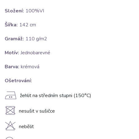
Složení:
100%VI
Šířka:
142 cm
Gramáž:
110 g/m2
Motív:
Jednobarevné
Barva:
krémová
Ošetrování:
E
žehlit na středním stupni (150°C)
U
nesušit v sušičce
H
nebělit