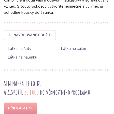
kombinuje a dodá vašim oděvům nadčasový a sofistikovaný
vzhled. S touto viskózou vytvoříte jedinečné a výjimečně
pohodlné kousky do šatníku.
NAVRHOVANÉ POUŽITÍ
Látka na šaty
Látka na sukni
Látka na halenku
SEM NAHRAJTE FOTKU
A ZÍSKEJTE
50 bodů
do věrnostního programu
PŘIHLASTE SE