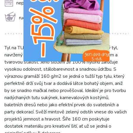
A
nepoužívat aviváž
c
ruční praní
Tyl na TUTU mint 160 cm je špičkový jednobarevný tyl,
navržený speciálně pro projekty, které vyžadují objem a
tvarovou stálost. Jeho složení ze 100% nylonu zaručuje
vysokou odolnost, stálobarevnost a snadnou údržbu. S
výraznou gramáží 160 g/m2 se jedná o tužší typ tylu, který
perfektně drží svůj tvar a dodává látce bohatý objem, aniž
by se snadno mačkal nebo prověšoval. Ideální je pro tvorbu
nadýchaných tutu sukýnek, karnevalových kostýmů,
baletních dresů nebo jako efektní prvek do svatebních a
party dekorací. Svěží mintově zelený odstín vnese do vašich
projektů jemnost a hravost. Šíře 160 cm poskytuje
dostatek materiálu pro kreativní šití, ať už se jedná o