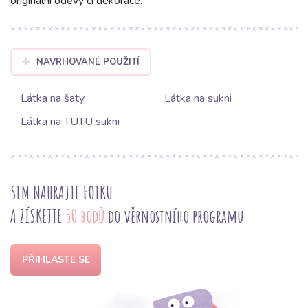
originální oděvy či dekorace.
NAVRHOVANÉ POUŽITÍ
Látka na šaty
Látka na sukni
Látka na TUTU sukni
SEM NAHRAJTE FOTKU
A ZÍSKEJTE
50 bodů
do věrnostního programu
PŘIHLASTE SE