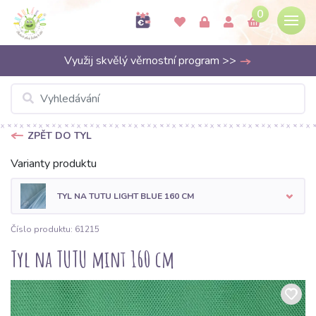
0
Využij skvělý věrnostní program >>
ZPĚT DO TYL
Varianty produktu
TYL NA TUTU LIGHT BLUE 160 CM
Číslo produktu: 61215
Tyl na TUTU mint 160 cm