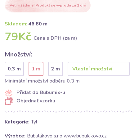
Velmi žádané! Produkt se vyprodá za 2 dní
Skladem:
46.80 m
79Kč
Cena s DPH (za m)
Množství:
0.3 m
1 m
2 m
Minimální množství odběru 0.3 m
Přidat do Bubumix-u
Objednať vzorku
Kategorie:
Tyl
Výrobce:
Bubulákovo s.r.o www.bubulakovo.cz