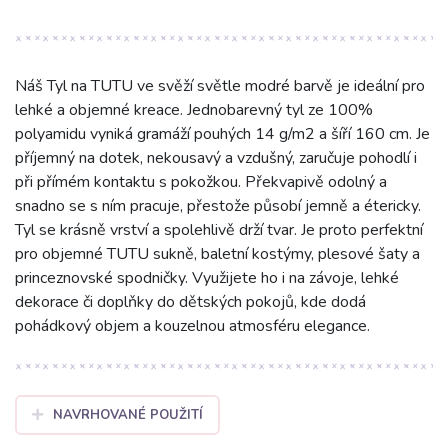
Náš Tyl na TUTU ve svěží světle modré barvě je ideální pro
lehké a objemné kreace. Jednobarevný tyl ze 100%
polyamidu vyniká gramáží pouhých 14 g/m2 a šíří 160 cm. Je
příjemný na dotek, nekousavý a vzdušný, zaručuje pohodlí i
při přímém kontaktu s pokožkou. Překvapivě odolný a
snadno se s ním pracuje, přestože působí jemně a étericky.
Tyl se krásně vrství a spolehlivě drží tvar. Je proto perfektní
pro objemné TUTU sukně, baletní kostýmy, plesové šaty a
princeznovské spodničky. Využijete ho i na závoje, lehké
dekorace či doplňky do dětských pokojů, kde dodá
pohádkový objem a kouzelnou atmosféru elegance.
NAVRHOVANÉ POUŽITÍ