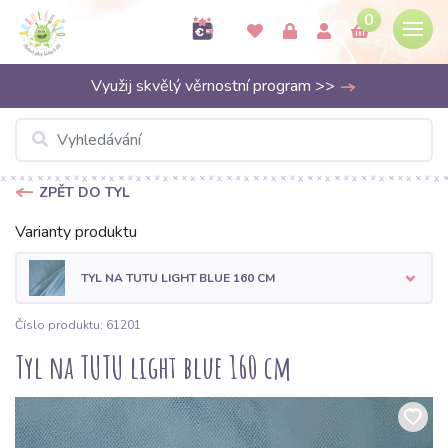
0
Využij skvělý věrnostní program >>
ZPĚT DO TYL
Varianty produktu
TYL NA TUTU LIGHT BLUE 160 CM
Číslo produktu: 61201
Tyl na TUTU light blue 160 cm