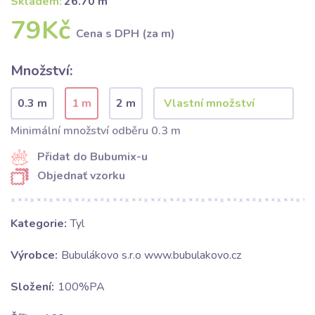
Skladem:
26.70 m
79Kč
Cena s DPH (za m)
Množství:
0.3 m
1 m
2 m
Minimální množství odběru 0.3 m
Přidat do Bubumix-u
Objednať vzorku
Kategorie:
Tyl
Výrobce:
Bubulákovo s.r.o www.bubulakovo.cz
Složení:
100%PA