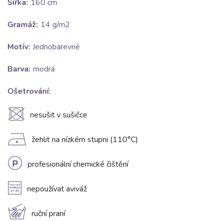
Šířka:
160 cm
Gramáž:
14 g/m2
Motív:
Jednobarevné
Barva:
modrá
Ošetrování:
U
nesušit v sušičce
D
žehlit na nízkém stupni (110°C)
L
profesionální chemické čištění
A
nepoužívat aviváž
c
ruční praní