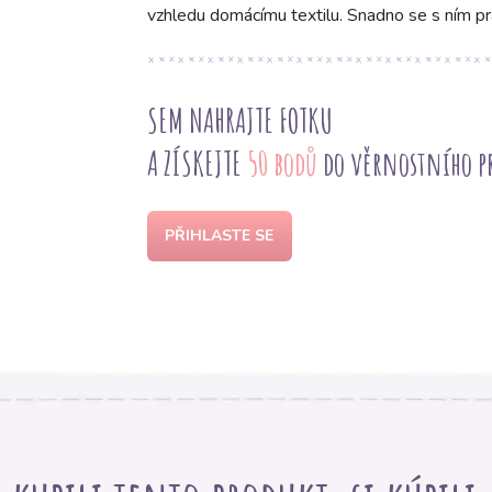
vzhledu domácímu textilu. Snadno se s ním pra
SEM NAHRAJTE FOTKU
A ZÍSKEJTE
50 bodů
do věrnostního 
PŘIHLASTE SE