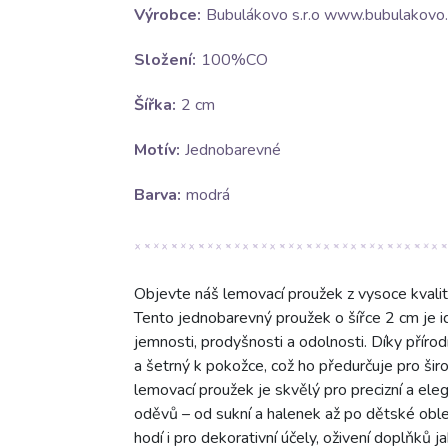
Výrobce:
Bubulákovo s.r.o www.bubulakovo.
Složení:
100%CO
Šířka:
2 cm
Motív:
Jednobarevné
Barva:
modrá
Objevte náš lemovací proužek z vysoce kvalit
Tento jednobarevný proužek o šířce 2 cm je id
jemnosti, prodyšnosti a odolnosti. Díky přír
a šetrný k pokožce, což ho předurčuje pro šir
lemovací proužek je skvělý pro precizní a ele
oděvů – od sukní a halenek až po dětské oble
hodí i pro dekorativní účely, oživení doplňků 