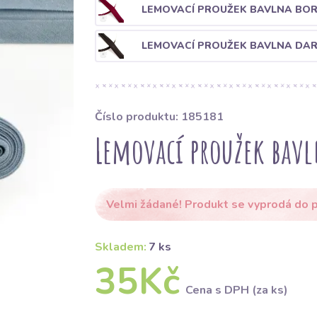
LEMOVACÍ PROUŽEK BAVLNA BO
LEMOVACÍ PROUŽEK BAVLNA DA
Číslo produktu: 185181
Lemovací proužek bavl
Velmi žádané! Produkt se vyprodá do p
Skladem:
7 ks
35Kč
Cena s DPH (za ks)