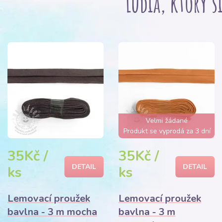
Ľudia, ktorý s
Velmi žádané
Produkt se vyprodá za 3 dní
35Kč /
35Kč /
DETAIL
DETAIL
ks
ks
Lemovací proužek
Lemovací proužek
bavlna - 3 m mocha
bavlna - 3 m