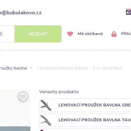
fo@bubulakovo.cz
HLEDAT
Mé oblíbené
Přihl
roužky bavlna
Lemovací proužek bavlna - 3 m cloud blue
Varianty produktu
LEMOVACÍ PROUŽEK BAVLNA GRE
LEMOVACÍ PROUŽEK BAVLNA TAU