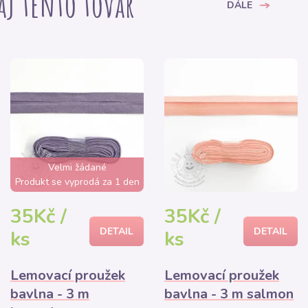
 aj tento tovar
DÁLE
Velmi žádané
Produkt se vyprodá za 1 den
35Kč /
35Kč /
DETAIL
DETAIL
ks
ks
Lemovací proužek
Lemovací proužek
bavlna - 3 m
bavlna - 3 m salmon