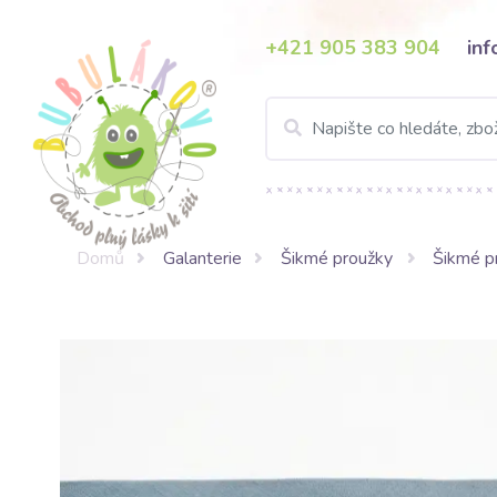
+421 905 383 904
in
Domů
Galanterie
Šikmé proužky
Šikmé p