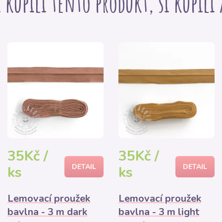
i kupili tento produkt, si kúpili
35Kč /
35Kč /
DETAIL
DETAIL
ks
ks
Lemovací proužek
Lemovací proužek
bavlna - 3 m dark
bavlna - 3 m light