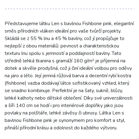
Představujeme látku Len s bavlnou Fishbone pink, elegantní
směs přírodních vláken ideální pro vaše tvůrčí projekty.
Skládá se z 55 % lnu a 45 % bavlny, což jí propůjčuje to
nejlepší z obou materiálů: pevnost a charakteristickou
texturu lnu spolu s jemností a poddajností bavlny. Tato
středně lehká tkanina s gramáží 160 g/m² je příjemná na
dotek a skvěle prodyšná, což ji činí ideální volbou pro oděvy
na jaro a léto. Její jemná růžová barva a decentní rybí kostra
(fishbone) vazba dodávají látce sofistikovaný vzhled, který
se snadno kombinuje. Perfektní je na šaty, sukně, blůzy,
lehké kalhoty nebo dětské oblečení. Díky své univerzálnosti
a šíři 140 cm se hodí i pro interiérové doplňky jako jsou
povlaky na polštáře, lehké závěsy či ubrusy. Látka Len s
bavlnou Fishbone pink je synonymem pro komfort a styl,
přináší přírodní krásu a odolnost do každého výtvoru.