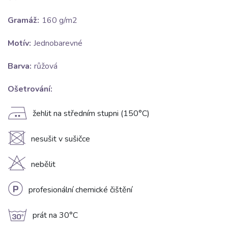
Gramáž:
160 g/m2
Motív:
Jednobarevné
Barva:
růžová
Ošetrování:
E
žehlit na středním stupni (150°C)
U
nesušit v sušičce
H
nebělit
L
profesionální chemické čištění
g
prát na 30°C