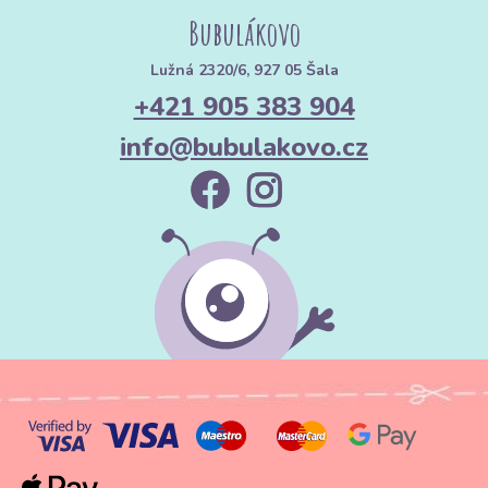
Bubulákovo
Lužná 2320/6, 927 05 Šala
+421 905 383 904
info@bubulakovo.cz