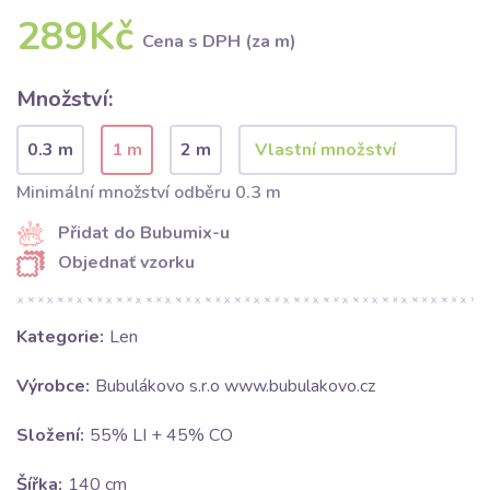
289Kč
Cena s DPH (za m)
Množství:
0.3 m
1 m
2 m
Minimální množství odběru 0.3 m
Přidat do Bubumix-u
Objednať vzorku
Kategorie:
Len
Výrobce:
Bubulákovo s.r.o www.bubulakovo.cz
Složení:
55% LI + 45% CO
Šířka:
140 cm