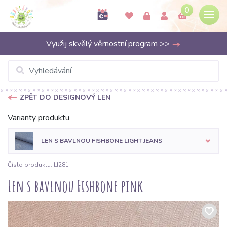
0
Využij skvělý věrnostní program >>
ZPĚT DO DESIGNOVÝ LEN
Varianty produktu
LEN S BAVLNOU FISHBONE LIGHT JEANS
Číslo produktu: LI281
Len s bavlnou Fishbone pink