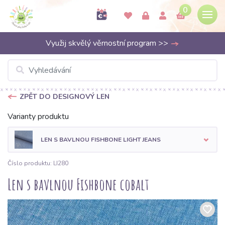
0
Využij skvělý věrnostní program >>
ZPĚT DO DESIGNOVÝ LEN
Varianty produktu
LEN S BAVLNOU FISHBONE LIGHT JEANS
Číslo produktu: LI280
Len s bavlnou Fishbone cobalt