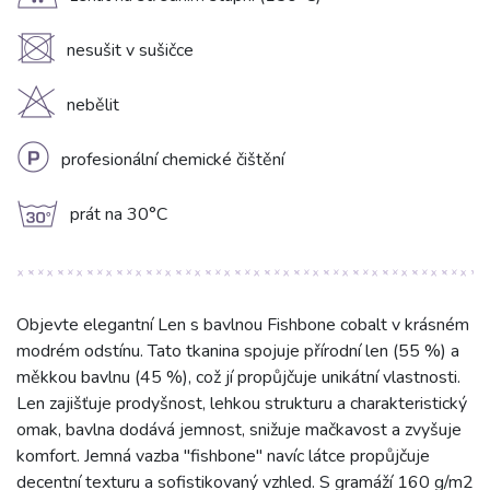
E
U
nesušit v sušičce
H
nebělit
L
profesionální chemické čištění
g
prát na 30°C
Objevte elegantní Len s bavlnou Fishbone cobalt v krásném
modrém odstínu. Tato tkanina spojuje přírodní len (55 %) a
měkkou bavlnu (45 %), což jí propůjčuje unikátní vlastnosti.
Len zajišťuje prodyšnost, lehkou strukturu a charakteristický
omak, bavlna dodává jemnost, snižuje mačkavost a zvyšuje
komfort. Jemná vazba "fishbone" navíc látce propůjčuje
decentní texturu a sofistikovaný vzhled. S gramáží 160 g/m2