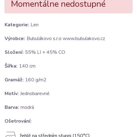
Momentálne nedostupné
Kategorie:
Len
Výrobce:
Bubulákovo s.r.o www.bubulakovo.cz
Složení:
55% LI + 45% CO
Šířka:
140 cm
Gramáž:
160 g/m2
Motív:
Jednobarevné
Barva:
modrá
Ošetrování:
žehlit na středním stupni (150°C)