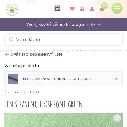
0
Využij skvělý věrnostní program >>
ZPĚT DO DESIGNOVÝ LEN
Varianty produktu
LEN S BAVLNOU FISHBONE LIGHT JEANS
Číslo produktu: LI290
Len s bavlnou Fishbone green