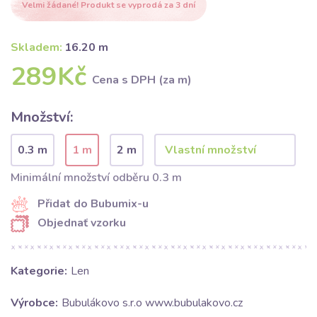
Velmi žádané! Produkt se vyprodá za 3 dní
Skladem:
16.20 m
289Kč
Cena s DPH (za m)
Množství:
0.3 m
1 m
2 m
Minimální množství odběru 0.3 m
Přidat do Bubumix-u
Objednať vzorku
Kategorie:
Len
Výrobce:
Bubulákovo s.r.o www.bubulakovo.cz