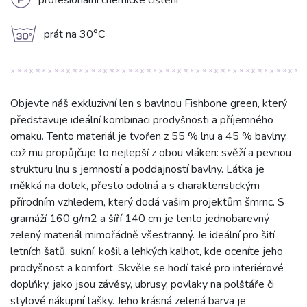
L
profesionální chemické čištění
g
prát na 30°C
Objevte náš exkluzivní len s bavlnou Fishbone green, který
představuje ideální kombinaci prodyšnosti a příjemného
omaku. Tento materiál je tvořen z 55 % lnu a 45 % bavlny,
což mu propůjčuje to nejlepší z obou vláken: svěží a pevnou
strukturu lnu s jemností a poddajností bavlny. Látka je
měkká na dotek, přesto odolná a s charakteristickým
přírodním vzhledem, který dodá vašim projektům šmrnc. S
gramáží 160 g/m2 a šíří 140 cm je tento jednobarevný
zelený materiál mimořádně všestranný. Je ideální pro šití
letních šatů, sukní, košil a lehkých kalhot, kde oceníte jeho
prodyšnost a komfort. Skvěle se hodí také pro interiérové
doplňky, jako jsou závěsy, ubrusy, povlaky na polštáře či
stylové nákupní tašky. Jeho krásná zelená barva je