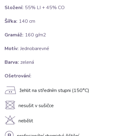
Složení:
55% LI + 45% CO
Šířka:
140 cm
Gramáž:
160 g/m2
Motív:
Jednobarevné
Barva:
zelená
Ošetrování:
E
žehlit na středním stupni (150°C)
U
nesušit v sušičce
H
nebělit