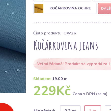
KOČÁRKOVINA OCHRE
DALŠ
Číslo produktu: OW26
Kočárkovina jeans
Velmi žádané! Produkt se vyprodá za 1
Skladem:
19.00 m
229Kč
Cena s DPH (za m)
Množství: