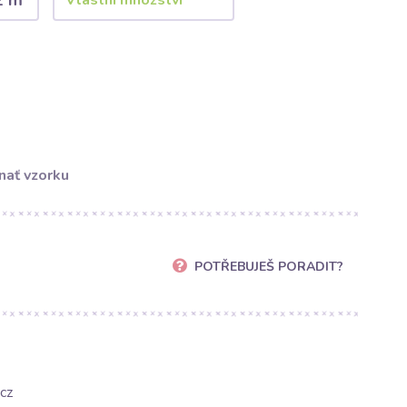
2 m
nať vzorku
POTŘEBUJEŠ PORADIT?
cz