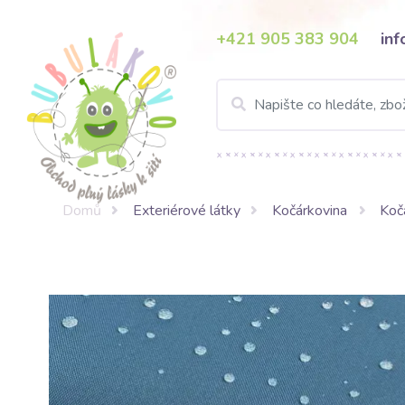
+421 905 383 904
in
Domů
Exteriérové látky
Kočárkovina
Koč