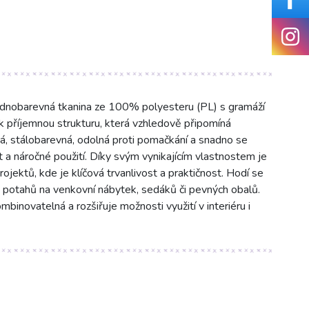
ednobarevná tkanina ze 100% polyesteru (PL) s gramáží
k příjemnou strukturu, která vzhledově připomíná
ná, stálobarevná, odolná proti pomačkání a snadno se
ost a náročné použití. Díky svým vynikajícím vlastnostem je
rojektů, kde je klíčová trvanlivost a praktičnost. Hodí se
, potahů na venkovní nábytek, sedáků či pevných obalů.
mbinovatelná a rozšiřuje možnosti využití v interiéru i