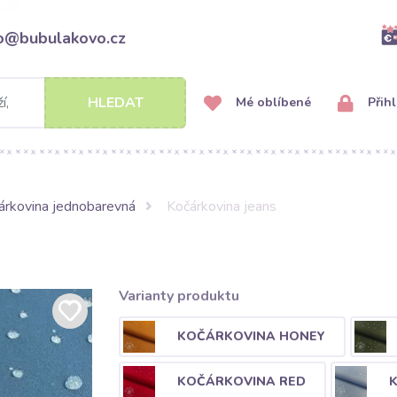
fo@bubulakovo.cz
HLEDAT
Mé oblíbené
Přihl
árkovina jednobarevná
Kočárkovina jeans
Varianty produktu
KOČÁRKOVINA HONEY
KOČÁRKOVINA RED
K