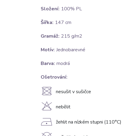
Složení:
100% PL
Šířka:
147 cm
Gramáž:
215 g/m2
Motív:
Jednobarevné
Barva:
modrá
Ošetrování:
U
nesušit v sušičce
H
nebělit
D
žehlit na nízkém stupni (110°C)