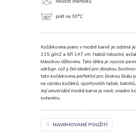
K
nečistit chemicky
g
prát na 30°C
Kočárkovina jeans v modré barvě je odolná j
215 g/m2 a šíří 147 cm. Nabízí robustní, avša
klasickou džínovinu. Tato látka je vysoce pev
udržuje, což ji činí ideální pro dlouhou životn
tato kočárkovina perfektní pro širokou škálu p
na výrobu kočárků, sportovních tašek, batohů
Její univerzální modrá barva je navíc snadno ko
exteriéru.
NAVRHOVANÉ POUŽITÍ