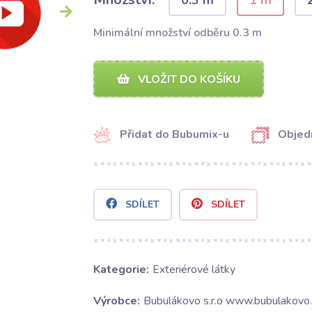
0.3 m
1 m
Minimální množství odběru 0.3 m
VLOŽIT DO KOŠÍKU
Přidat do Bubumix-u
Objed
SDÍLET
SDÍLET
Kategorie:
Exteriérové látky
Výrobce:
Bubulákovo s.r.o www.bubulakovo.