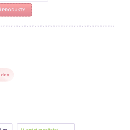
Í PRODUKTY
 den