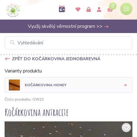
0
Využij skvělý věrnostní program >>
ZPĚT DO KOČÁRKOVINA JEDNOBAREVNÁ
Varianty produktu
KOČÁRKOVINA HONEY
Číslo produktu: OW23
Kočárkovina antracite