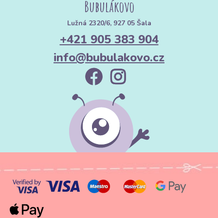
Bubulákovo
Lužná 2320/6, 927 05 Šala
+421 905 383 904
info@bubulakovo.cz