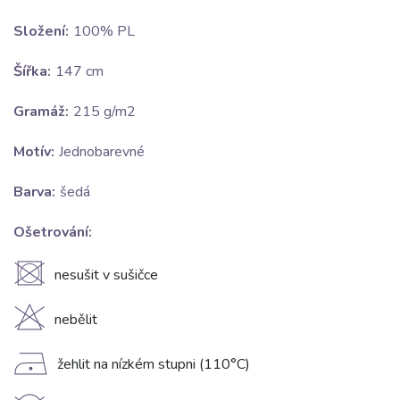
Složení:
100% PL
Šířka:
147 cm
Gramáž:
215 g/m2
Motív:
Jednobarevné
Barva:
šedá
Ošetrování:
U
nesušit v sušičce
H
nebělit
D
žehlit na nízkém stupni (110°C)