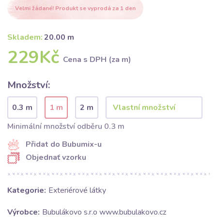
Velmi žádané! Produkt se vyprodá za 1 den
Skladem:
20.00 m
229Kč
Cena s DPH (za m)
Množství:
0.3 m
1 m
2 m
Minimální množství odběru 0.3 m
Přidat do Bubumix-u
Objednať vzorku
Kategorie:
Exteriérové látky
Výrobce:
Bubulákovo s.r.o www.bubulakovo.cz