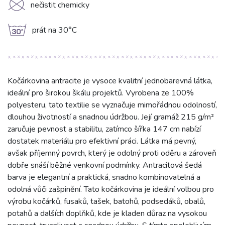
K
nečistit chemicky
g
prát na 30°C
Kočárkovina antracite je vysoce kvalitní jednobarevná látka,
ideální pro širokou škálu projektů. Vyrobena ze 100%
polyesteru, tato textilie se vyznačuje mimořádnou odolností,
dlouhou životností a snadnou údržbou. Její gramáž 215 g/m²
zaručuje pevnost a stabilitu, zatímco šířka 147 cm nabízí
dostatek materiálu pro efektivní práci. Látka má pevný,
avšak příjemný povrch, který je odolný proti oděru a zároveň
dobře snáší běžné venkovní podmínky. Antracitová šedá
barva je elegantní a praktická, snadno kombinovatelná a
odolná vůči zašpinění. Tato kočárkovina je ideální volbou pro
výrobu kočárků, fusaků, tašek, batohů, podsedáků, obalů,
potahů a dalších doplňků, kde je kladen důraz na vysokou