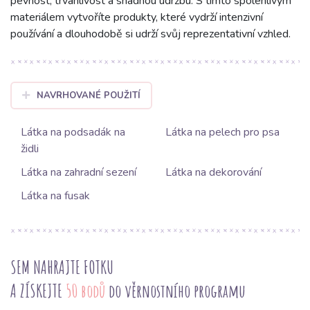
pevnost, trvanlivost a snadnou údržbu. S tímto spolehlivým
materiálem vytvoříte produkty, které vydrží intenzivní
používání a dlouhodobě si udrží svůj reprezentativní vzhled.
NAVRHOVANÉ POUŽITÍ
Látka na podsadák na
Látka na pelech pro psa
židli
Látka na zahradní sezení
Látka na dekorování
Látka na fusak
SEM NAHRAJTE FOTKU
A ZÍSKEJTE
50 bodů
do věrnostního programu