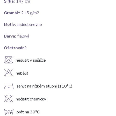
Šířka:
147 cm
Gramáž:
215 g/m2
Motív:
Jednobarevné
Barva:
fialová
Ošetrování:
U
nesušit v sušičce
H
nebělit
D
žehlit na nízkém stupni (110°C)
K
nečistit chemicky
g
prát na 30°C