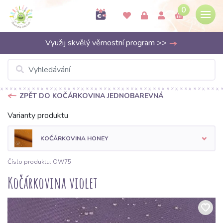
0
Využij skvělý věrnostní program >>
ZPĚT DO KOČÁRKOVINA JEDNOBAREVNÁ
Varianty produktu
KOČÁRKOVINA HONEY
Číslo produktu: OW75
Kočárkovina violet