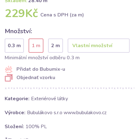
Skladem:
28.40 m
229Kč
Cena s DPH (za m)
Množství:
0.3 m
1 m
2 m
Minimální množství odběru 0.3 m
Přidat do Bubumix-u
Objednať vzorku
Kategorie:
Exteriérové látky
Výrobce:
Bubulákovo s.r.o www.bubulakovo.cz
Složení:
100% PL