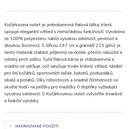
Kočárkovina violet je jednobarevná fialová látka, která
spojuje elegantní vzhled s mimořádnou funkčností. Vyrobena
ze 100% polyesteru, nabízí vysokou odolnost, pevnost a
dlouhou životnost. S šířkou 147 cm a gramáží 215 g/m2 je
tento materiál stabilní, příjemný na dotek, přesto robustní a
odolný proti oděru. Sytá fialová barva je stálobarevná a
snadno se udržuje, což zaručuje trvale krásný vzhled. Ideální
pro šití kočárků, sportovních tašek, batohů, podsedáků,
obalů a potahů. Díky robustnosti a snadné čistitelnosti se
skvěle hodí i na pelíšky pro mazlíčky či doplňky vyžadující
vysokou odolnost. S Kočárkovinou violet vytvoříte trvanlivé
a funkční výrobky.
NAVRHOVANÉ POUŽITÍ