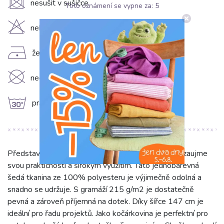
U
nesušit v sušičce
Toto oznámení se vypne za:
5
H
nebělit
D
žehlit na nízkém stupni (110°C)
K
nečistit chemicky
g
prát na 30°C
Představujeme látku Kočárkovina beige, která vás zaujme
svou praktičností a širokým využitím. Tato jednobarevná
šedá tkanina ze 100% polyesteru je výjimečně odolná a
snadno se udržuje. S gramáží 215 g/m2 je dostatečně
pevná a zároveň příjemná na dotek. Díky šířce 147 cm je
ideální pro řadu projektů. Jako kočárkovina je perfektní pro