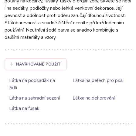
potahy na kočárky, fusaky, tašky či organizéry. Skvěle se hodí
i na sedáky, podložky nebo lehké venkovní dekorace. Její
pevnost a odolnost proti oděru zaručují dlouhou životnost.
Stálobarevnost a snadné čištění oceníte při každodenním
používání. Neutrální šedá barva se snadno kombinuje s
dalšími materiály a vzory.
NAVRHOVANÉ POUŽITÍ
Látka na podsadák na
Látka na pelech pro psa
židli
Látka na zahradní sezení
Látka na dekorování
Látka na fusak