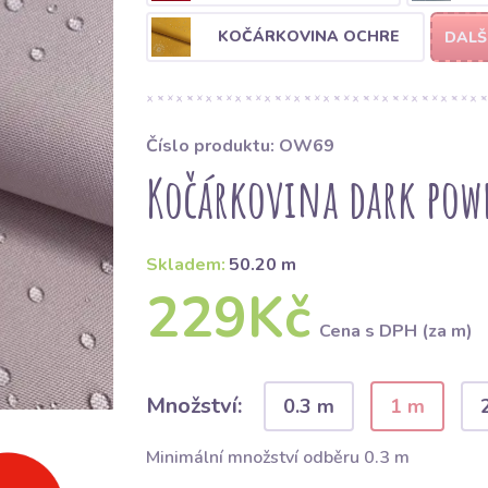
KOČÁRKOVINA OCHRE
DALŠ
Číslo produktu: OW69
Kočárkovina dark pow
Skladem:
50.20 m
229Kč
Cena s DPH (za m)
Množství:
0.3 m
1 m
Minimální množství odběru 0.3 m