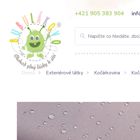
+421 905 383 904
in
Domů
Exteriérové látky
Kočárkovina
Koč