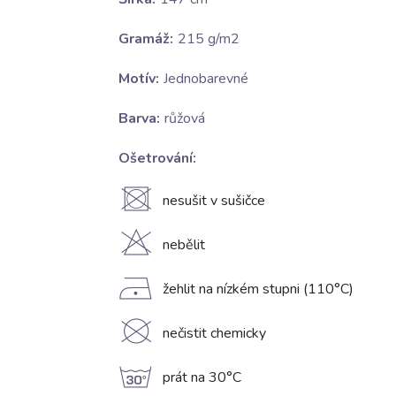
Gramáž:
215 g/m2
Motív:
Jednobarevné
Barva:
růžová
Ošetrování:
U
nesušit v sušičce
H
nebělit
D
žehlit na nízkém stupni (110°C)
K
nečistit chemicky
g
prát na 30°C