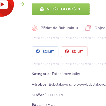
VLOŽIT DO KOŠÍKU
Přidat do Bubumix-u
Objed
SDÍLET
SDÍLET
Kategorie:
Exteriérové látky
Výrobce:
Bubulákovo s.r.o www.bubulakovo.
Složení:
100% PL
Šířka:
147 cm