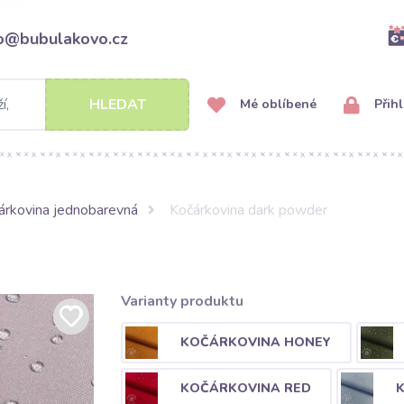
fo@bubulakovo.cz
HLEDAT
Mé oblíbené
Přihl
árkovina jednobarevná
Kočárkovina dark powder
Varianty produktu
KOČÁRKOVINA HONEY
KOČÁRKOVINA RED
K