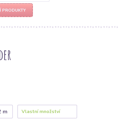
Í PRODUKTY
der
2 m