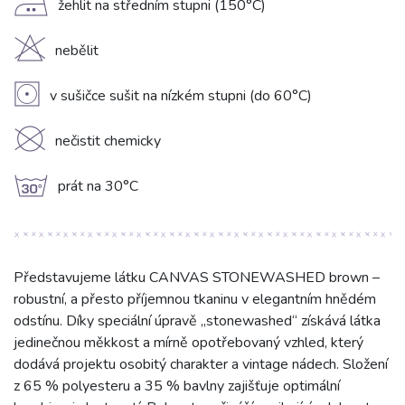
E
žehlit na středním stupni (150°C)
H
nebělit
V
v sušičce sušit na nízkém stupni (do 60°C)
K
nečistit chemicky
g
prát na 30°C
Představujeme látku CANVAS STONEWASHED brown –
robustní, a přesto příjemnou tkaninu v elegantním hnědém
odstínu. Díky speciální úpravě „stonewashed“ získává látka
jedinečnou měkkost a mírně opotřebovaný vzhled, který
dodává projektu osobitý charakter a vintage nádech. Složení
z 65 % polyesteru a 35 % bavlny zajišťuje optimální