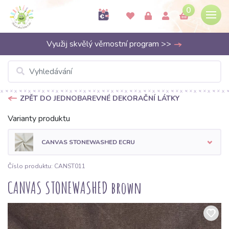
0
Využij skvělý věrnostní program >>
ZPĚT DO JEDNOBAREVNÉ DEKORAČNÍ LÁTKY
Varianty produktu
CANVAS STONEWASHED ECRU
Číslo produktu: CANST011
CANVAS STONEWASHED brown