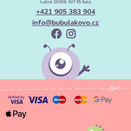
Lužná 2320/6, 927 05 Šala
+421 905 383 904
info@bubulakovo.cz