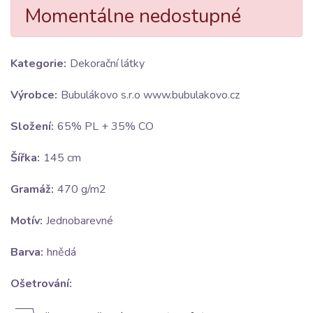
Momentálne nedostupné
Kategorie:
Dekorační látky
Výrobce:
Bubulákovo s.r.o www.bubulakovo.cz
Složení:
65% PL + 35% CO
Šířka:
145 cm
Gramáž:
470 g/m2
Motív:
Jednobarevné
Barva:
hnědá
Ošetrování: