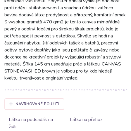
kombinaci vlastností. Polyester přináší vynikající odolnost
proti oděru, stálobarevnost a snadnou údržbu, zatímco
bavlna dodává látce prodyšnost a přirozený, komfortní omak.
S vysokou gramáží 470 g/m2 je tento canvas mimořádně
pevný a odolný. Ideální pro širokou škálu projektů, kde je
potřeba spojit pevnost s estetikou. Skvěle se hodí na
čalounění nábytku, šití odolných tašek a batohů, pracovní
oděvy, bytové doplňky jako jsou polštáře či závěsy, nebo
dokonce na kreativní projekty vyžadující robustní a stylový
materiál. Šířka 145 cm usnadňuje práci s látkou. CANVAS
STONEWASHED brown je volbou pro ty, kdo hledají
kvalitu, trvanlivost a originální vzhled.
NAVRHOVANÉ POUŽITÍ
Látka na podsadák na
Látka na přehoz
židli