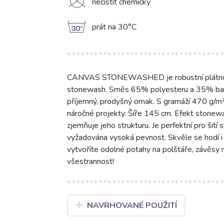
K
nečistit chemicky
g
prát na 30°C
CANVAS STONEWASHED je robustní plátno v 
stonewash. Směs 65% polyesteru a 35% bavl
příjemný, prodyšný omak. S gramáží 470 g/m² 
náročné projekty. Šíře 145 cm. Efekt stonew
zjemňuje jeho strukturu. Je perfektní pro šití 
vyžadována vysoká pevnost. Skvěle se hodí i
vytvoříte odolné potahy na polštáře, závěsy n
všestrannost!
NAVRHOVANÉ POUŽITÍ