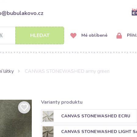
fo@bubulakovo.cz
HLEDAT
Mé oblíbené
Přihl
í látky
CANVAS STONEWASHED army green
Varianty produktu
CANVAS STONEWASHED ECRU
CANVAS STONEWASHED LIGHT S