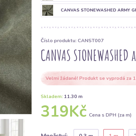
CANVAS STONEWASHED ARMY G
Číslo produktu: CANST007
CANVAS STONEWASHED 
Velmi žádané! Produkt se vyprodá za 1
Skladem:
11.30 m
319Kč
Cena s DPH (za m)
Množství: