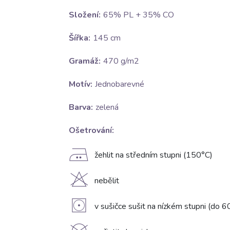
Složení:
65% PL + 35% CO
Šířka:
145 cm
Gramáž:
470 g/m2
Motív:
Jednobarevné
Barva:
zelená
Ošetrování:
E
žehlit na středním stupni (150°C)
H
nebělit
V
v sušičce sušit na nízkém stupni (do 6