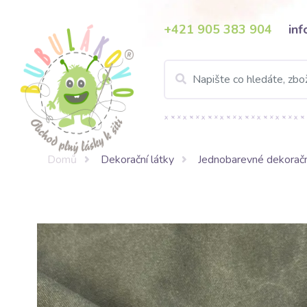
+421 905 383 904
in
Domů
Dekorační látky
Jednobarevné dekoračn