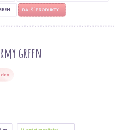
REEN
DALŠÍ PRODUKTY
army green
 den