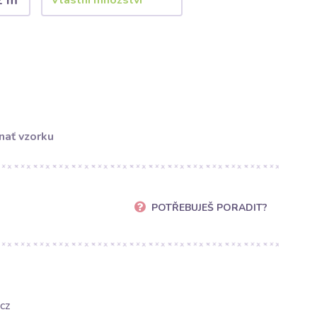
2 m
nať vzorku
POTŘEBUJEŠ PORADIT?
cz