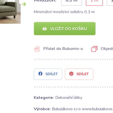
0.3 m
1 m
Minimální množství odběru 0.3 m
VLOŽIT DO KOŠÍKU
Přidat do Bubumix-u
Objed
SDÍLET
SDÍLET
Kategorie:
Dekorační látky
Výrobce:
Bubulákovo s.r.o www.bubulakovo.