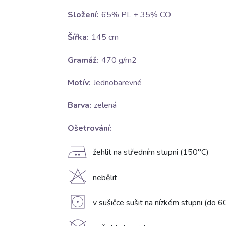
Složení:
65% PL + 35% CO
Šířka:
145 cm
Gramáž:
470 g/m2
Motív:
Jednobarevné
Barva:
zelená
Ošetrování:
E
žehlit na středním stupni (150°C)
H
nebělit
V
v sušičce sušit na nízkém stupni (do 6