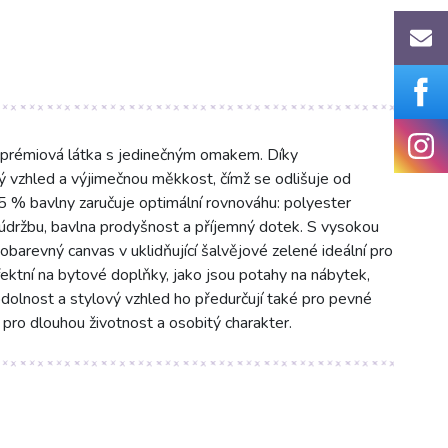
miová látka s jedinečným omakem. Díky
vzhled a výjimečnou měkkost, čímž se odlišuje od
5 % bavlny zaručuje optimální rovnováhu: polyester
údržbu, bavlna prodyšnost a příjemný dotek. S vysokou
barevný canvas v uklidňující šalvějové zelené ideální pro
rfektní na bytové doplňky, jako jsou potahy na nábytek,
 odolnost a stylový vzhled ho předurčují také pro pevné
e pro dlouhou životnost a osobitý charakter.