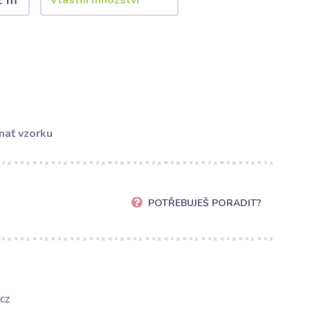
2 m
nať vzorku
POTŘEBUJEŠ PORADIT?
cz