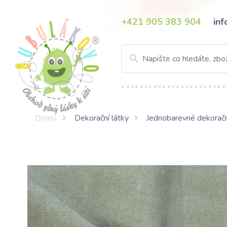
+421 905 383 904
in
Domů
Dekorační látky
Jednobarevné dekoračn