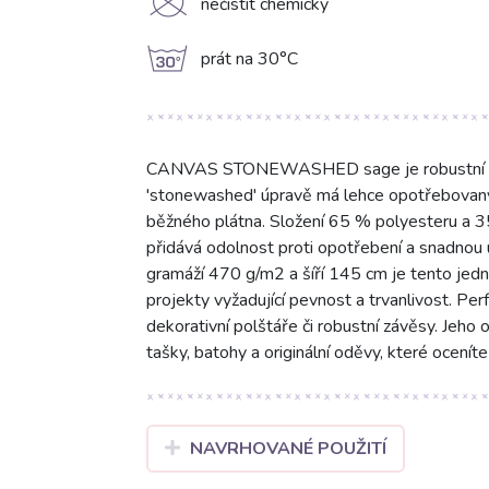
K
nečistit chemicky
g
prát na 30°C
CANVAS STONEWASHED sage je robustní pré
'stonewashed' úpravě má lehce opotřebovaný 
běžného plátna. Složení 65 % polyesteru a 3
přidává odolnost proti opotřebení a snadnou 
gramáží 470 g/m2 a šíří 145 cm je tento jedno
projekty vyžadující pevnost a trvanlivost. Pe
dekorativní polštáře či robustní závěsy. Jeho
tašky, batohy a originální oděvy, které ocenít
NAVRHOVANÉ POUŽITÍ