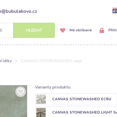
fo@bubulakovo.cz
HLEDAT
Mé oblíbené
Přihl
í látky
CANVAS STONEWASHED sage
Varianty produktu
CANVAS STONEWASHED ECRU
CANVAS STONEWASHED LIGHT S