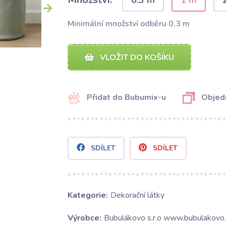
0.3 m
1 m
Minimální množství odběru 0.3 m
VLOŽIT DO KOŠÍKU
Přidat do Bubumix-u
Objed
SDÍLET
SDÍLET
Kategorie:
Dekorační látky
Výrobce:
Bubulákovo s.r.o www.bubulakovo.