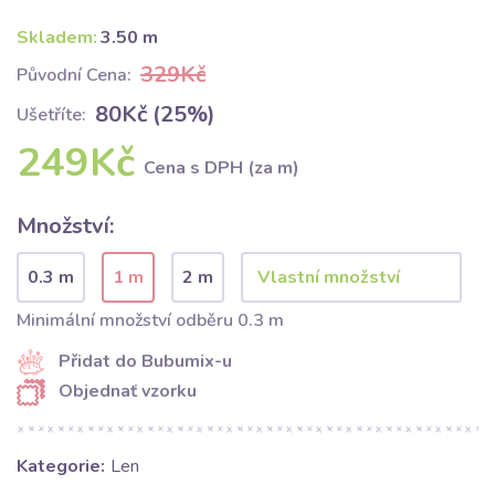
Skladem:
3.50 m
329Kč
Původní Cena:
80Kč (25%)
Ušetříte:
249Kč
Cena s DPH (za m)
Množství:
0.3 m
1 m
2 m
Minimální množství odběru 0.3 m
Přidat do Bubumix-u
Objednať vzorku
Kategorie:
Len