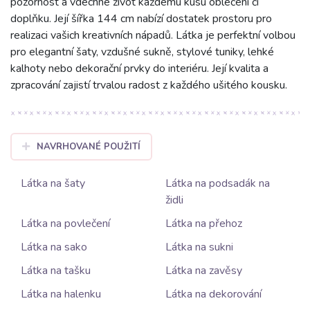
pozornost a vdechne život každému kusu oblečení či
doplňku. Její šířka 144 cm nabízí dostatek prostoru pro
realizaci vašich kreativních nápadů. Látka je perfektní volbou
pro elegantní šaty, vzdušné sukně, stylové tuniky, lehké
kalhoty nebo dekorační prvky do interiéru. Její kvalita a
zpracování zajistí trvalou radost z každého ušitého kousku.
NAVRHOVANÉ POUŽITÍ
Látka na šaty
Látka na podsadák na
židli
Látka na povlečení
Látka na přehoz
Látka na sako
Látka na sukni
Látka na tašku
Látka na zavěsy
Látka na halenku
Látka na dekorování