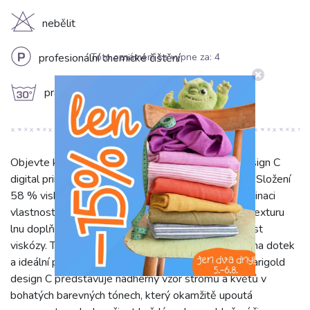
H
nebělit
L
Toto oznámení se vypne za:
4
profesionální chemické čištění
g
prát na 30°C
Objevte kouzlo látky Viskóza se lnem Marigold design C
digital print, která snoubí to nejlepší ze dvou světů. Složení
58 % viskózy a 42 % lnu zaručuje jedinečnou kombinaci
vlastností: přírodní prodyšnost a charakteristickou texturu
lnu doplňuje jemnost, splývavost a menší mačkavost
viskózy. Tato látka s gramáží 200 g/m² je příjemná na dotek
a ideální pro širokou škálu projektů. Digitální tisk Marigold
design C představuje nádherný vzor stromů a květů v
bohatých barevných tónech, který okamžitě upoutá