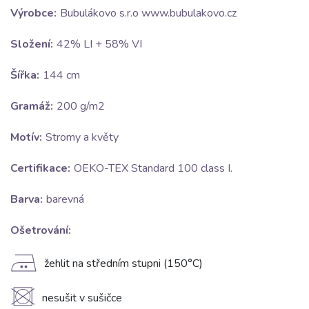
Výrobce:
Bubulákovo s.r.o www.bubulakovo.cz
Složení:
42% LI + 58% VI
Šířka:
144 cm
Gramáž:
200 g/m2
Motív:
Stromy a květy
Certifikace:
OEKO-TEX Standard 100 class I.
Barva:
barevná
Ošetrování:
E
žehlit na středním stupni (150°C)
U
nesušit v sušičce