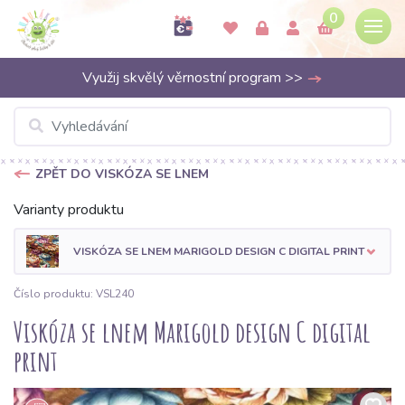
0
Využij skvělý věrnostní program >>
ZPĚT DO VISKÓZA SE LNEM
Varianty produktu
VISKÓZA SE LNEM MARIGOLD DESIGN C DIGITAL PRINT
Číslo produktu: VSL240
Viskóza se lnem Marigold design C digital
print