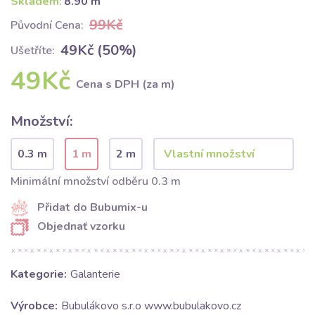
Skladem:
8.90 m
99Kč
Původní Cena:
49Kč (50%)
Ušetříte:
49Kč
Cena s DPH (za m)
Množství:
0.3 m
1 m
2 m
Minimální množství odběru 0.3 m
Přidat do Bubumix-u
Objednať vzorku
Kategorie:
Galanterie
Výrobce:
Bubulákovo s.r.o www.bubulakovo.cz