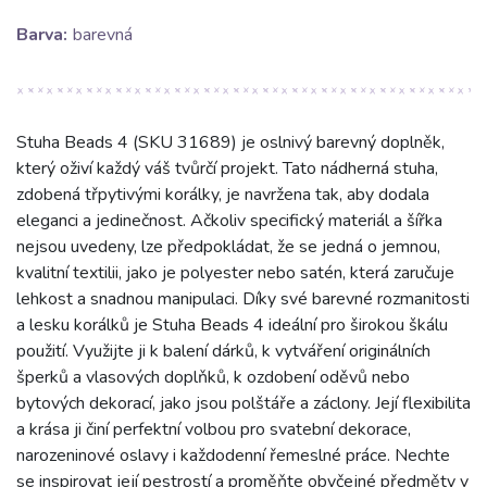
Barva:
barevná
Stuha Beads 4 (SKU 31689) je oslnivý barevný doplněk,
který oživí každý váš tvůrčí projekt. Tato nádherná stuha,
zdobená třpytivými korálky, je navržena tak, aby dodala
eleganci a jedinečnost. Ačkoliv specifický materiál a šířka
nejsou uvedeny, lze předpokládat, že se jedná o jemnou,
kvalitní textilii, jako je polyester nebo satén, která zaručuje
lehkost a snadnou manipulaci. Díky své barevné rozmanitosti
a lesku korálků je Stuha Beads 4 ideální pro širokou škálu
použití. Využijte ji k balení dárků, k vytváření originálních
šperků a vlasových doplňků, k ozdobení oděvů nebo
bytových dekorací, jako jsou polštáře a záclony. Její flexibilita
a krása ji činí perfektní volbou pro svatební dekorace,
narozeninové oslavy i každodenní řemeslné práce. Nechte
se inspirovat její pestrostí a proměňte obyčejné předměty v