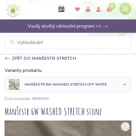
0
Využij skvělý věrnostní program >>
ZPĚT DO MANŠESTR STRETCH
Varianty produktu
MANŠESTR 6W WASHED STRETCH OFF WHITE
Číslo produktu: MEN0290
Manšestr 6W WASHED STRETCH stone