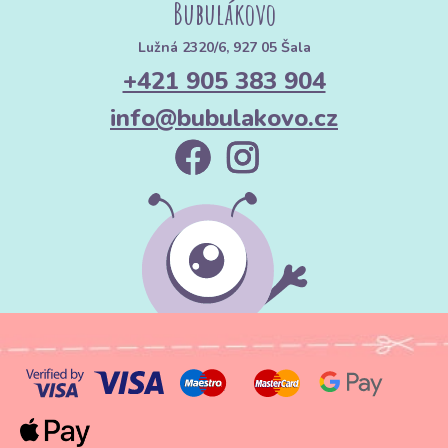
Bubulákovo
Lužná 2320/6, 927 05 Šala
+421 905 383 904
info@bubulakovo.cz