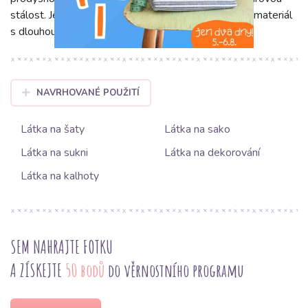
stálost. Je to kvalitní, pohodlný a vizuálně atraktivní materiál
s dlouhou životností.
NAVRHOVANÉ POUŽITÍ
Látka na šaty
Látka na sako
Látka na sukni
Látka na dekorování
Látka na kalhoty
SEM NAHRAJTE FOTKU
A ZÍSKEJTE
50 bodů
do věrnostního programu