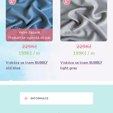
Velmi žádané
Produkt se vyprodá do pár
hodin
229Kč
229Kč
199Kč / m
199Kč / m
Viskóza se lnem BUBBLY
Viskóza se lnem BUBBLY
old blue
light grey
+
INFORMACE