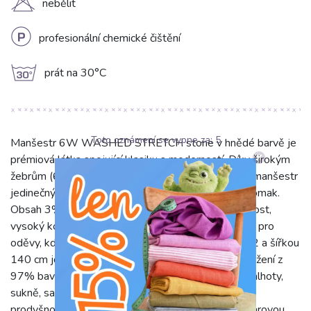
H
nebělit
L
profesionální chemické čištění
g
prát na 30°C
Toto oznámení se vypne za:
4
Manšestr 6W WASHED STRETCH stone v hnědé barvě je
prémiová látka spojující klasiku s moderností. Díky širokým
žebrům (6W) a speciální "washed" úpravě získává manšestr
jedinečný, lehce vintage vzhled a výjimečně jemný omak.
Obsah 3% elastanu zajišťuje látce příjemnou pružnost,
vysoký komfort a svobodu pohybu, což ji činí ideální pro
oděvy, kde je flexibilita klíčová. S gramáží 325 g/m2 a šířkou
140 cm jde o středně těžký, poddajný materiál. Složení z
97% bavlny a 3% elastanu je ideální pro stylové kalhoty,
sukně, saka, vesty i bytové doplňky. Bavlna zajistí
prodyšnost a příjemný pocit, elastan flexibilitu a tvarovou