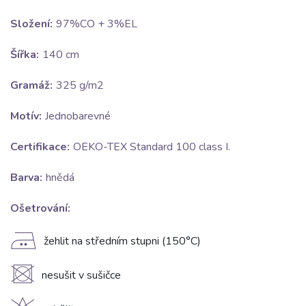
Složení:
97%CO + 3%EL
Šířka:
140 cm
Gramáž:
325 g/m2
Motív:
Jednobarevné
Certifikace:
OEKO-TEX Standard 100 class I.
Barva:
hnědá
Ošetrování:
E
žehlit na středním stupni (150°C)
U
nesušit v sušičce