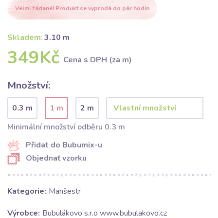
Velmi žádané! Produkt se vyprodá do pár hodin
Skladem:
3.10 m
349Kč
Cena s DPH (za m)
Množství:
0.3 m
1 m
2 m
Minimální množství odběru 0.3 m
Přidat do Bubumix-u
Objednať vzorku
Kategorie:
Manšestr
Výrobce:
Bubulákovo s.r.o www.bubulakovo.cz