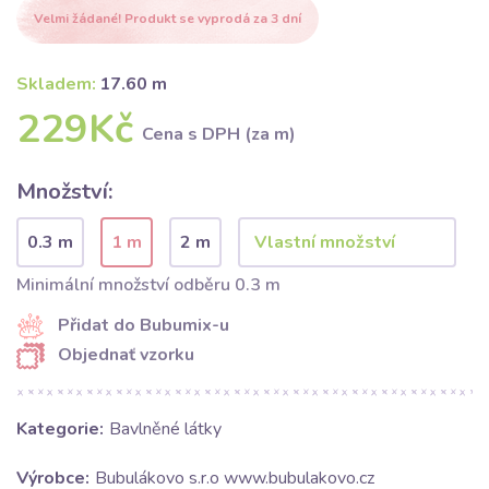
Velmi žádané! Produkt se vyprodá za 3 dní
Skladem:
17.60 m
229Kč
Cena s DPH (za m)
Množství:
0.3 m
1 m
2 m
Minimální množství odběru 0.3 m
Přidat do Bubumix-u
Objednať vzorku
Kategorie:
Bavlněné látky
Výrobce:
Bubulákovo s.r.o www.bubulakovo.cz