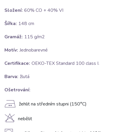
Složení:
60% CO + 40% VI
Šířka:
148 cm
Gramáž:
115 g/m2
Motív:
Jednobarevné
Certifikace:
OEKO-TEX Standard 100 class I.
Barva:
žlutá
Ošetrování:
E
žehlit na středním stupni (150°C)
H
nebělit