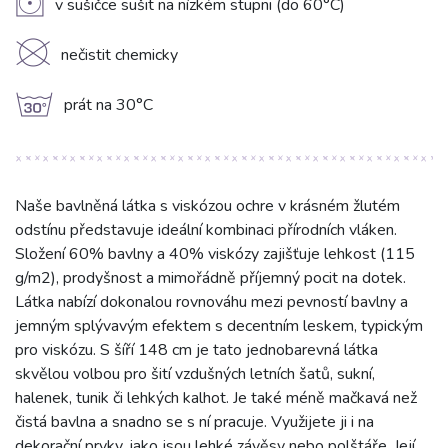
V
v sušičce sušit na nízkém stupni (do 60°C)
K
nečistit chemicky
g
prát na 30°C
Naše bavlněná látka s viskózou ochre v krásném žlutém
odstínu představuje ideální kombinaci přírodních vláken.
Složení 60% bavlny a 40% viskózy zajišťuje lehkost (115
g/m2), prodyšnost a mimořádně příjemný pocit na dotek.
Látka nabízí dokonalou rovnováhu mezi pevností bavlny a
jemným splývavým efektem s decentním leskem, typickým
pro viskózu. S šíří 148 cm je tato jednobarevná látka
skvělou volbou pro šití vzdušných letních šatů, sukní,
halenek, tunik či lehkých kalhot. Je také méně mačkavá než
čistá bavlna a snadno se s ní pracuje. Využijete ji i na
dekorační prvky, jako jsou lehké závěsy nebo polštáře. Její