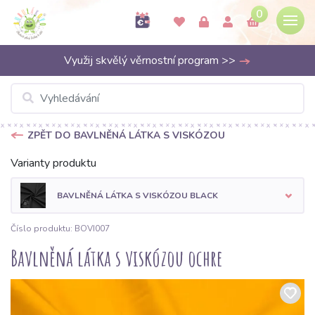
0
Využij skvělý věrnostní program >>
ZPĚT DO BAVLNĚNÁ LÁTKA S VISKÓZOU
Varianty produktu
BAVLNĚNÁ LÁTKA S VISKÓZOU BLACK
Číslo produktu: BOVI007
Bavlněná látka s viskózou ochre