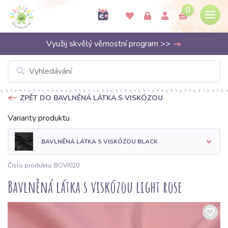
0
Využij skvělý věrnostní program >>
ZPĚT DO BAVLNĚNÁ LÁTKA S VISKÓZOU
Varianty produktu
BAVLNĚNÁ LÁTKA S VISKÓZOU BLACK
Číslo produktu: BOVI020
Bavlněná látka s viskózou light rose