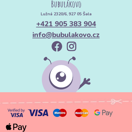
Bubulákovo
Lužná 2320/6, 927 05 Šala
+421 905 383 904
info@bubulakovo.cz