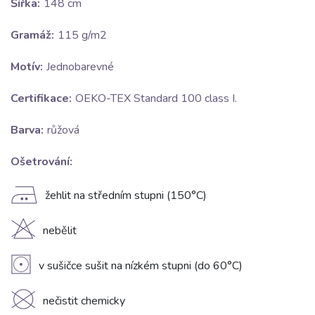
Šířka:
148 cm
Gramáž:
115 g/m2
Motív:
Jednobarevné
Certifikace:
OEKO-TEX Standard 100 class I.
Barva:
růžová
Ošetrování:
E
žehlit na středním stupni (150°C)
H
nebělit
V
v sušičce sušit na nízkém stupni (do 60°C)
K
nečistit chemicky