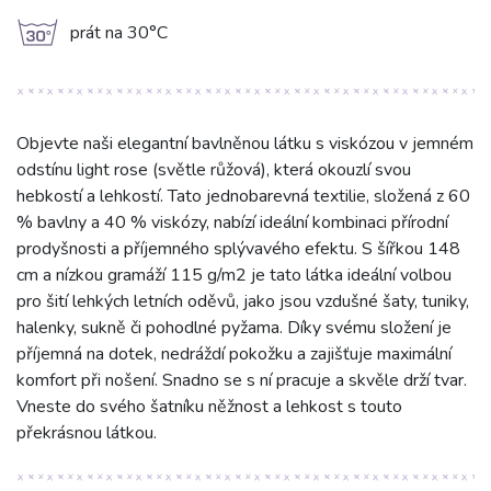
g
prát na 30°C
Objevte naši elegantní bavlněnou látku s viskózou v jemném
odstínu light rose (světle růžová), která okouzlí svou
hebkostí a lehkostí. Tato jednobarevná textilie, složená z 60
% bavlny a 40 % viskózy, nabízí ideální kombinaci přírodní
prodyšnosti a příjemného splývavého efektu. S šířkou 148
cm a nízkou gramáží 115 g/m2 je tato látka ideální volbou
pro šití lehkých letních oděvů, jako jsou vzdušné šaty, tuniky,
halenky, sukně či pohodlné pyžama. Díky svému složení je
příjemná na dotek, nedráždí pokožku a zajišťuje maximální
komfort při nošení. Snadno se s ní pracuje a skvěle drží tvar.
Vneste do svého šatníku něžnost a lehkost s touto
překrásnou látkou.