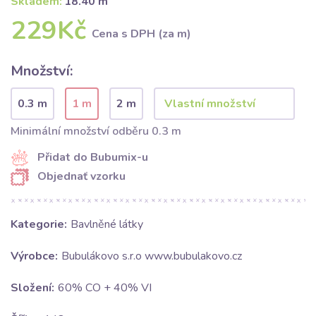
Skladem:
18.40 m
229Kč
Cena s DPH (za m)
Množství:
0.3 m
1 m
2 m
Minimální množství odběru 0.3 m
Přidat do Bubumix-u
Objednať vzorku
Kategorie:
Bavlněné látky
Výrobce:
Bubulákovo s.r.o www.bubulakovo.cz
Složení:
60% CO + 40% VI