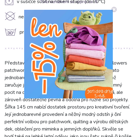
V
v sušičce sušit na nízkém stupni (do 60°C)
Toto oznámení se vypne za:
5
K
nečistit chemicky
g
prát na 30°C
Představujeme vám naši jemnou bavlněnou látku Flowers
patchwork baby blue v krásném modrém odstínu. Tato
jednobarevná látka je vyrobena ze 100% bavlny, což
zaručuje její přirozenou měkkost, prodyšnost a příjemný
pocit na dotek. S gramáží 120 g/m2 je ideálně lehká, ale
zároveň dostatečně pevná a odolná pro různé šicí projekty.
Šířka 145 cm nabízí dostatek prostoru pro kreativní tvoření.
Její jednobarevné provedení a něžný modrý odstín ji činí
perfektní volbou pro patchwork, quilting a výrobu dětských
dek, oblečení pro miminka a jemných doplňků. Skvěle se
hodí také na lehké letní oděvy, jako jsou šaty, sukně či košile,