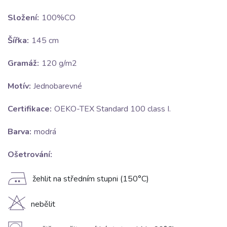
Složení:
100%CO
Šířka:
145 cm
Gramáž:
120 g/m2
Motív:
Jednobarevné
Certifikace:
OEKO-TEX Standard 100 class I.
Barva:
modrá
Ošetrování:
E
žehlit na středním stupni (150°C)
H
nebělit