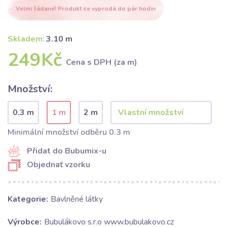
Velmi žádané! Produkt se vyprodá do pár hodin
Skladem:
3.10 m
249Kč
Cena s DPH (za m)
Množství:
0.3 m
1 m
2 m
Minimální množství odběru 0.3 m
Přidat do Bubumix-u
Objednať vzorku
Kategorie:
Bavlněné látky
Výrobce:
Bubulákovo s.r.o www.bubulakovo.cz